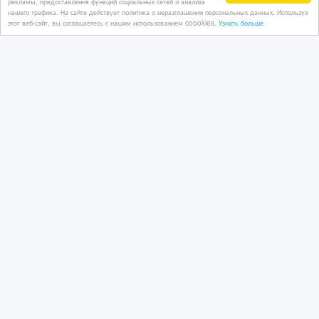
рекламы, предоставления функций социальных сетей и анализа
нашего трафика. На сайте действует политика о неразглашении персональных данных. Используя
1 дн. назад
этот веб-сайт, вы соглашаетесь с нашим использованием coookies.
Узнать больше
Отопление
Казахстан, Алматы
Нагревательные Тэны для
парогенераторов.