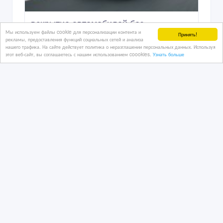
вскрытие автомобилей без
Мы используем файлы cookie для персонализации контента и
повреждений
Принять!
рекламы, предоставления функций социальных сетей и анализа
нашего трафика. На сайте действует политика о неразглашении персональных данных. Используя
этот веб-сайт, вы соглашаетесь с нашим использованием coookies.
Узнать больше
10/06/2026 12:39
Автотюнинг, ремонт
Казахстан, Алматы