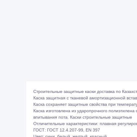
Строительные защитные каски доставка по Казахс
Каска защитная с тканевой амортизационной вста
Каска сохраняет защитные свойства при температу
Каска изготовлена из ударопрочного полиэтилена 
впитывания пота. Каски строительные защитные
Отличительные характеристики: плавная регулировк
ГОСТ: ГОСТ 12.4.207-99, EN 397
Цвет: сини, белый, желтый, красный
Эл.почта для заявка:
bek.akhan@gmail.com
3295802@gmail.com
Телефон:
+7 (727) 329-41-00
+7 (701) 404-28-34
+7 (701) 991-14-47
wechat id: KAZATTARDE