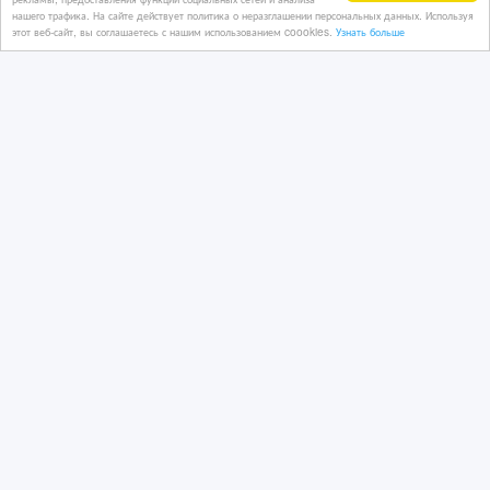
Отделочные материалы
нашего трафика. На сайте действует политика о неразглашении персональных данных. Используя
этот веб-сайт, вы соглашаетесь с нашим использованием coookies.
Узнать больше
Казахстан, Алматы
17 тенге 〒