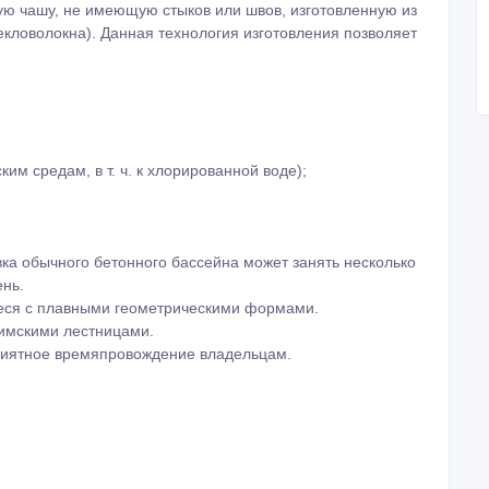
ую чашу, не имеющую стыков или швов, изготовленную из
кловолокна). Данная технология изготовления позволяет
им средам, в т. ч. к хлорированной воде);
ка обычного бетонного бассейна может занять несколько
ень.
еся с плавными геометрическими формами.
имскими лестницами.
риятное времяпровождение владельцам.