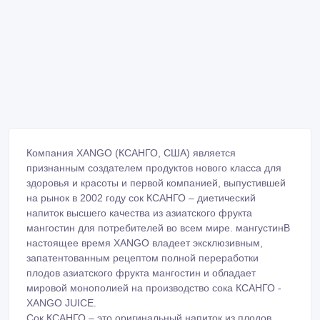
Компания XANGO (КСАНГО, США) является
признанным создателем продуктов нового класса для
здоровья и красоты и первой компанией, выпустившей
на рынок в 2002 году сок КСАНГО – диетический
напиток высшего качества из азиатского фрукта
мангостин для потребителей во всем мире. мангустинВ
настоящее время XANGO владеет эксклюзивным,
запатентованным рецептом полной переработки
плодов азиатского фрукта мангостин и обладает
мировой монополией на производство сока КСАНГО -
XANGO JUICE.
Сок КСАНГО – это оригинальный напиток из плодов
фрукта мангостин, который отличается освежающим,
кисло-сладким привкусом и натуральным цветом
плодов мангостин. Запатентованная формула сока с
мякотью использует весь плод мангостина, от его
темной, красновато-пурпурной питательной кожицы до
белой сочной мякоти, через которую передаются все
полезные целебные свойства плода мангостин.