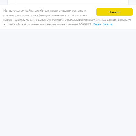
25/03/2026 05:49
Мы используем файлы cookie для персонализации контента и
Соки, воды
Принять!
рекламы, предоставления функций социальных сетей и анализа
Казахстан, Алматы
нашего трафика. На сайте действует политика о неразглашении персональных данных. Используя
этот веб-сайт, вы соглашаетесь с нашим использованием coookies.
Узнать больше
Природная питьевая вода "GAUHAR
SU"
19/07/2019 11:29