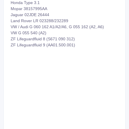
Honda Type 3.1
Mopar 38157995AA
Jaguar 02JDE 26444
Land Rover LR 023288/232289
VW / Audi G 060 162 A1/A2/A6, G 055 162 (A2, A6)
VW G 055 540 (A2)
ZF Lifeguardfluid 8 (S671 090 312)
ZF Lifeguardfluid 9 (AA01.500.001)