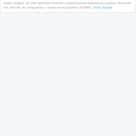
нашего трафика. На сайте действует политика о неразглашении персональных данных. Используя
12/11/2025 07:04
этот веб-сайт, вы соглашаетесь с нашим использованием coookies.
Узнать больше
Бензин, дизтопливо, смазочные материалы
Казахстан, Алматы