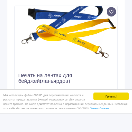
Печать на лентах для
бейджей(ланьярдов)
Мы используем файлы cookie для персонализации контента и
Принять!
3 час. назад
рекламы, предоставления функций социальных сетей и анализа
нашего трафика. На сайте действует политика о неразглашении персональных данных. Используя
Рекламные, маркетинговые услуги
этот веб-сайт, вы соглашаетесь с нашим использованием coookies.
Узнать больше
Казахстан, Алматы