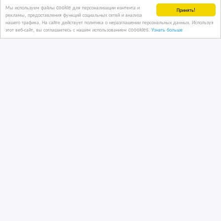
Отделочные материалы
Мы используем файлы cookie для персонализации контента и
Принять!
рекламы, предоставления функций социальных сетей и анализа
Казахстан, Алматы
нашего трафика. На сайте действует политика о неразглашении персональных данных. Используя
этот веб-сайт, вы соглашаетесь с нашим использованием coookies.
Узнать больше
17 тенге 〒