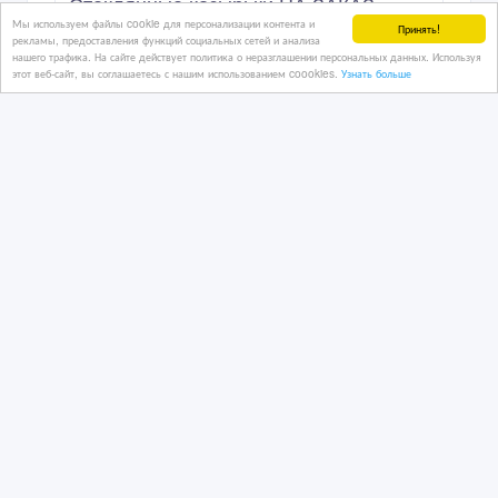
Стеклянные козырьки НА ЗАКАЗ.
Мы используем файлы cookie для персонализации контента и
Принять!
рекламы, предоставления функций социальных сетей и анализа
нашего трафика. На сайте действует политика о неразглашении персональных данных. Используя
этот веб-сайт, вы соглашаетесь с нашим использованием coookies.
Узнать больше
1 дн. назад
Стройматериалы - разное
Казахстан, Алматы
1 500 000 руб.