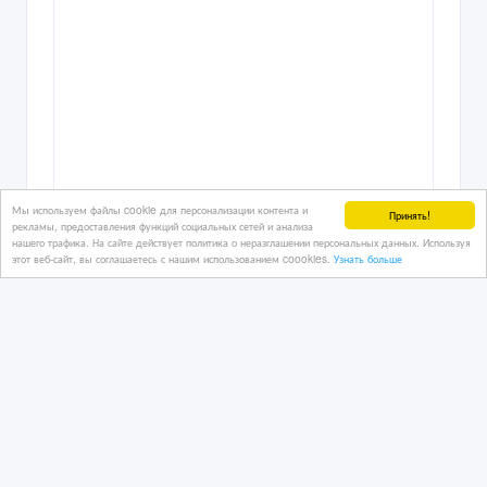
Мы используем файлы cookie для персонализации контента и
Принять!
рекламы, предоставления функций социальных сетей и анализа
нашего трафика. На сайте действует политика о неразглашении персональных данных. Используя
этот веб-сайт, вы соглашаетесь с нашим использованием coookies.
Узнать больше
Продам вольтметр сверхточный,
лабораторный М 2017
08/06/2025 19:23
Контрольное-измерительное оборудование
Казахстан, Алматы