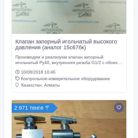
Клапан запорный игольчатый высокого
давления (аналог 15с67бк)
Производим и реализуем клапан запорный
игольчатый Ру40, внутренняя резьба G1/2 с обоих
сторон (аналог 15с67бк). В наличии. Отгрузка в
10/08/2018 10:46
короткие сроки. В любой регион России и за рубеж.
Контрольное-измерительное оборудование
Безналичный расчет. Гарантия, производитель,
сертифицировано..
Казахстан, Алматы
2 971 тенге 〒