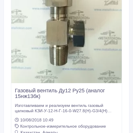
Газовый вентиль Ду12 Ру25 (аналог
15нж13бк)
Изготавливаем и реализуем вентиль газовый
цапковый КЗИ-У-12-Н-Г-16-0-W27.8(Н)-G3/4(Н)
(соответствует таблице фигур 15нж13бк). Есть в
10/08/2018 10:49
наличии. Отгрузка в короткие сроки. В любой регион
Контрольное-измерительное оборудование
России и за рубеж. Безналичный расчет..
Казахстан, Алматы