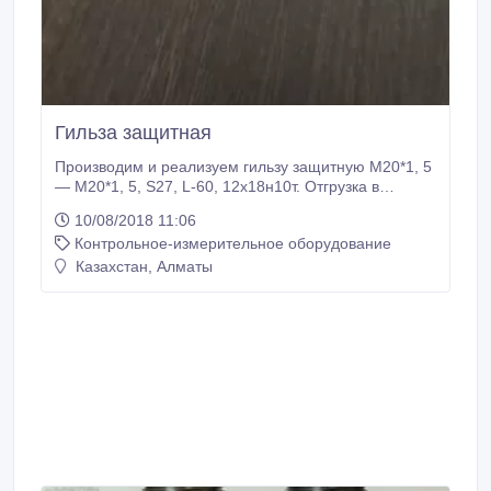
Гильза защитная
Производим и реализуем гильзу защитную М20*1, 5
— М20*1, 5, S27, L-60, 12х18н10т. Отгрузка в
короткие сроки. В любой регион России и за рубеж.
10/08/2018 11:06
Безналичный расчет. Гарантия, производитель, не
Контрольное-измерительное оборудование
требует обязательной сертификации..
Казахстан, Алматы