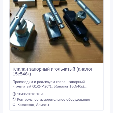
Клапан запорный игольчатый (аналог
15с54бк)
Производим и реализуем клапан запорный
игольчатый G1/2-М20*1, 5(аналог 15с54бк)
различного вида исполнения. В наличии. Отгрузка в
10/08/2018 10:45
короткие сроки. В любой регион России и за рубеж.
Контрольное-измерительное оборудование
Безналичный расчет. Гарантия, производитель,
сертифицировано..
Казахстан, Алматы