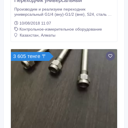
Переходник универсальный
Производим и реализуем переходник
универсальный G1/4 (вну)-G1/2 (вне), S24, сталь 20.
Отгрузка в короткие сроки. В любой регион России и
10/08/2018 11:07
за рубеж. Безналичный расчет. Гарантия,
Контрольное-измерительное оборудование
производитель, не требует обязательной
сертификации..
Казахстан, Алматы
3 605 тенге 〒