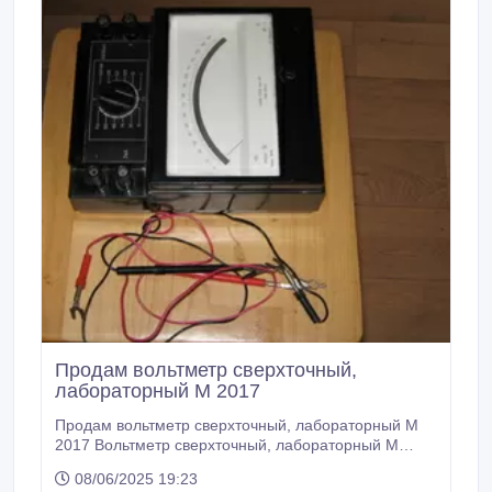
Продам вольтметр сверхточный,
лабораторный М 2017
Продам вольтметр сверхточный, лабораторный М
2017 Вольтметр сверхточный, лабораторный М
2017 Пределы измерения 0, 045-750 V 1ma КП 3ma
08/06/2025 19:23
68mV 02 ГОСТ 8711-60 Цена 4500 тенге. Торг