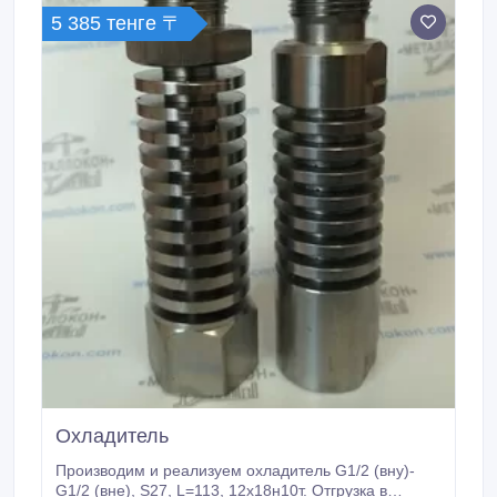
5 385 тенге 〒
Охладитель
Производим и реализуем охладитель G1/2 (вну)-
G1/2 (вне), S27, L=113, 12х18н10т. Отгрузка в