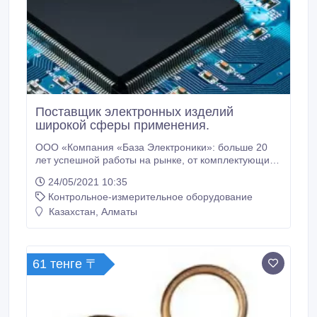
Поставщик электронных изделий
широкой сферы применения.
ООО «Компания «База Электроники»: больше 20
лет успешной работы на рынке, от комплектующих
до промышленной мебели — более 6 млн
24/05/2021 10:35
компонентов в одном месте. Компания входит в
Контрольное-измерительное оборудование
ТОП-10 крупных поставщиков электронных изделий
широкой сферы применения. Специализируемся на
Казахстан, Алматы
сложных задачах. Соберем комплект из того, что
есть в наличии, закажем недостающие детали у
известных производителей по вашим требованиям.
61 тенге 〒