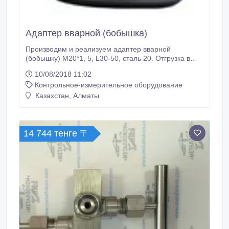
Адаптер вварной (бобышка)
Производим и реализуем адаптер вварной
(бобышку) М20*1, 5, L30-50, сталь 20. Отгрузка в
короткие сроки. В любой регион России и за рубеж.
10/08/2018 11:02
Безналичный расчет. Гарантия, производитель, не
Контрольное-измерительное оборудование
требует обязательной сертификации..
Казахстан, Алматы
14 744 тенге 〒