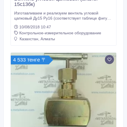
15с13бк)
Изготавливаем и реализуем вентиль угловой
цапковый Ду15 Ру16 (соответствует таблице фигур
15с13бк). Есть в наличии. Отгрузка в короткие сроки.
10/08/2018 10:47
В любой регион России и за рубеж. Безналичный
Контрольное-измерительное оборудование
расчет..
Казахстан, Алматы
4 533 тенге 〒