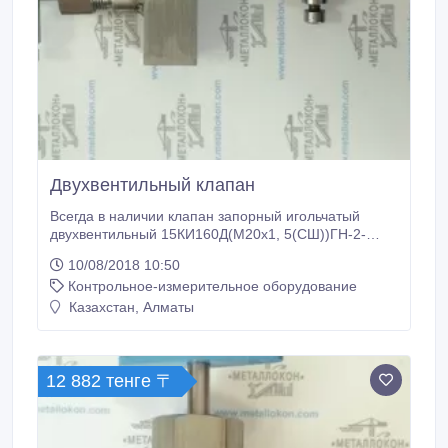
Двухвентильный клапан
Всегда в наличии клапан запорный игольчатый
двухвентильный 15КИ160Д(М20х1, 5(СШ))ГН-2-
М20х1, 5(В) х М20х1, 5(В). Скидка обговаривается
10/08/2018 10:50
при поступлении заявки. Отгрузка в короткие сроки.
Контрольное-измерительное оборудование
В любой регион России и за рубеж. Безналичный
расчет. Сертифицировано..
Казахстан, Алматы
12 882 тенге 〒