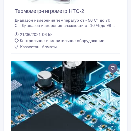
Термометр-гигрометр HTC-2
Диапазон измерения температур от - 50 C° до 70
C°. Диапазон измерения влажности от 10 % до 99
%. Для использования внутри помещений. С
21/06/2021 06:58
подставкой. С выносным щупом..
Контрольное-измерительное оборудование
Казахстан, Алматы