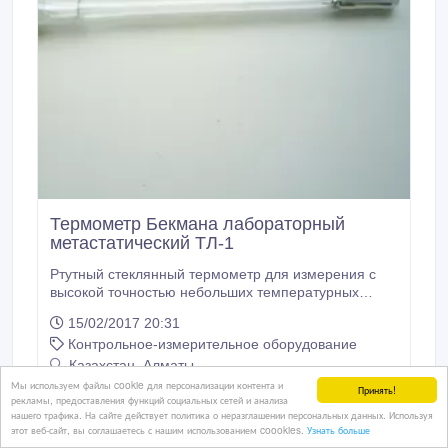
Термометр Бекмана лабораторный
метастатический ТЛ-1
Ртутный стеклянный термометр для измерения с
высокой точностью небольших температурных
разностей, не превышающих 5°С в интервале
15/02/2017 20:31
температур от -20 до +150 °С. Изготавливается по
Контрольное-измерительное оборудование
ТУ25-11.902-73.
Казахстан, Алматы
Мы используем файлы cookie для персонализации контента и
Принять!
рекламы, предоставления функций социальных сетей и анализа
нашего трафика. На сайте действует политика о неразглашении персональных данных. Используя
этот веб-сайт, вы соглашаетесь с нашим использованием coookies.
Узнать больше