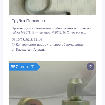
Трубка Перкинса
Производим и реализуем трубку петлевую прямую,
гайка М20*1, 5 — штуцер М20*1, 5. Отгрузка в
короткие сроки. В любой регион России и за рубеж.
10/08/2018 11:14
Безналичный расчет. Гарантия, производитель, не
Контрольное-измерительное оборудование
требует обязательной сертификации..
Казахстан, Алматы
557 тенге 〒