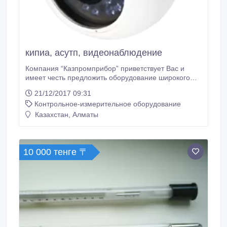
кипиа, асутп, видеонаблюдение
Компания “Казпромприбор” приветствует Вас и
имеет честь предложить оборудование широкого
спектра в нефтегазовой, энергетической,
21/12/2017 09:31
строительной сферах. КИПИА, ОПС, АСУ ТП,
Контрольное-измерительное оборудование
видеонаблюдение, насосно-вентиляционное
оборудование. Мы осуществляем полный комплекс
Казахстан, Алматы
работ:реализация, монтаж, обслуживание,
гарантия.
10 000 тенге 〒