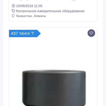
короткие сроки. В любой регион России и за рубеж.
10/08/2018 11:05
Безналичный расчет. Гарантия, производитель, не
Контрольное-измерительное оборудование
требует обязательной сертификации..
Казахстан, Алматы
437 тенге 〒