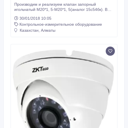
Производим и реализуем клапан запорный
игольчатый М20*1, 5-М20*1, 5(аналог 15с54бк). В
наличии. Гарантия, производитель,
30/01/2018 10:05
сертифицировано. http://klapan-
Контрольное-измерительное оборудование
kzi.com/index.php/klapan-zapornyj-igolchatyj.html.
Казахстан, Алматы