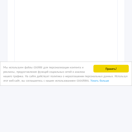
Мы используем файлы cookie для персонализации контента и
Принять!
рекламы, предоставления функций социальных сетей и анализа
нашего трафика. На сайте действует политика о неразглашении персональных данных. Используя
этот веб-сайт, вы соглашаетесь с нашим использованием coookies.
Узнать больше
Продам вольтметр сверхточный,
лабораторный М 2017
08/06/2025 19:23
Контрольное-измерительное оборудование
Казахстан, Алматы