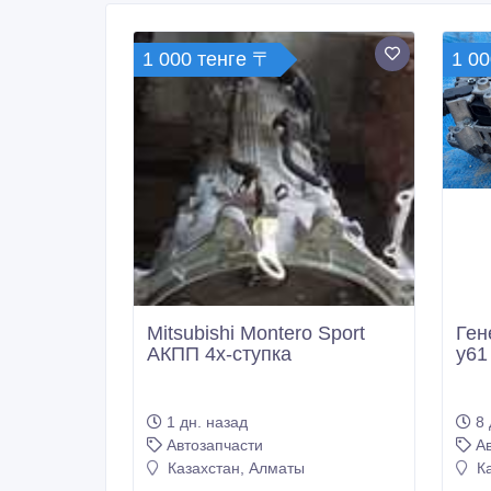
1 000 тенге 〒
1 00
Mitsubishi Montero Sport
Ген
АКПП 4х-ступка
y61
1 дн. назад
8 
Автозапчасти
А
Казахстан, Алматы
Ка