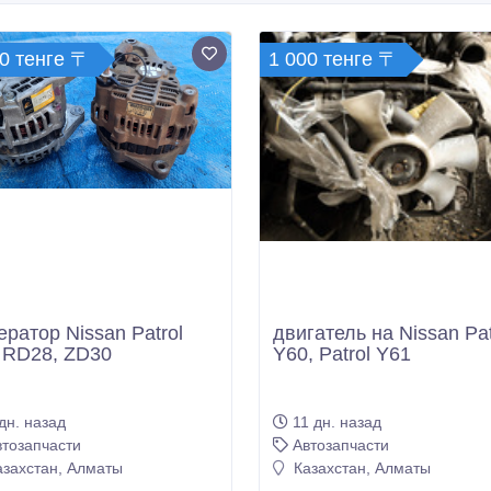
0 тенге 〒
1 000 тенге 〒
ератор Nissan Patrol
двигатель на Nissan Pat
 RD28, ZD30
Y60, Patrol Y61
дн. назад
11 дн. назад
втозапчасти
Автозапчасти
захстан, Алматы
Казахстан, Алматы