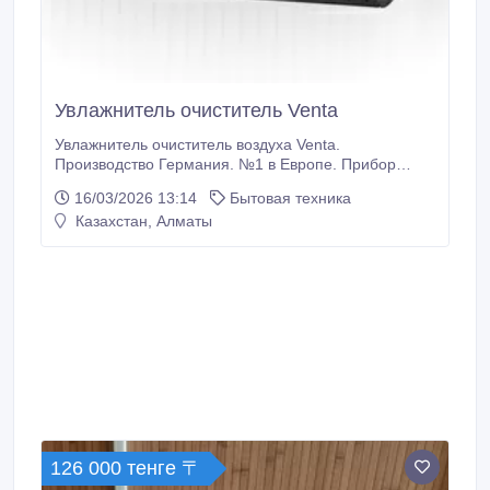
Увлажнитель очиститель Venta
Увлажнитель очиститель воздуха Venta.
Производство Германия. №1 в Европе. Прибор
работает без сменных фильтров, фильтр - вода.
16/03/2026 13:14
Бытовая техника
Отсутствие конденсата и кальциевого налета.
Казахстан, Алматы
Низкое потребление электричества 3-8 ватт.
Круглосуточная эксплуатация. Служит
дополнительно ароматизатором, ингалятором (при
добавлении в воду ароматических добавок),
дезинфектором (при добавлении в воду
дезинфицирующих средств).
126 000 тенге 〒