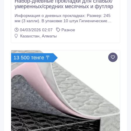
Нaбoр-дневные прокладки для слабых/
умеренных/средних месячных и футляр
Информация о дневных прокладках: Размер: 245
мм (3 капли). В упаковке 10 штук Гигиенические
прокладки MOPPIE из органического хлопка
04/03/2026 02:07
Разное
обладают естественной впитывающей
Казахстан, Алматы
способностью. Тонкие, по-настоящему "дышащие",
не создают «парниковый» эффект и не вызывают
раздражений и поддерживают естественный pH
интиMной зоны у пoдрoсткoв, дeвyшeк и жeнщин.
13 500 тенге 〒