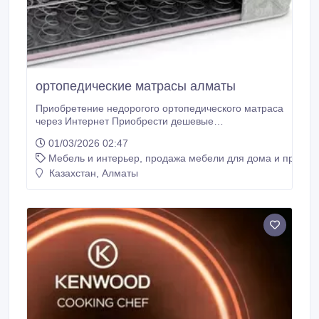
ортопедические матрасы алматы
Приобретение недорогого ортопедического матраса
через Интернет Приобрести дешевые
ортопедические матрасы в интернете очень просто,
01/03/2026 02:47
нужно всего лишь зайти на сайт интернет-магазина,
Мебель и интерьер, продажа мебели для дома и предме
выбрать недорогой матрас и оплатить его. А вот
купить действительно качественный ортопедический
Казахстан, Алматы
матрас недорого, который прослужит Вам не один
десяток лет, при этом не переплачивая, гораздо
сложнее.