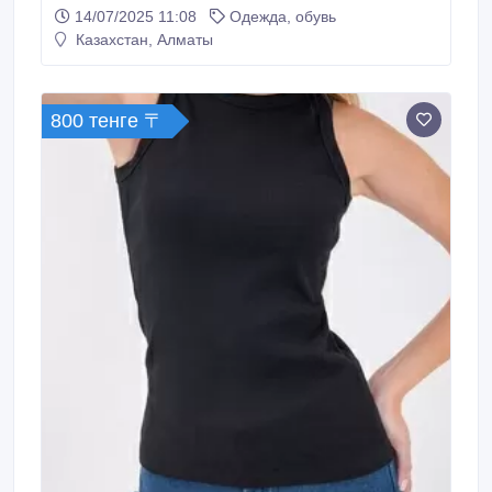
компания работает в рынке с 2008года и имеет
14/07/2025 11:08
Одежда, обувь
опыт более 16лет. В основном мы работаем с
Казахстан, Алматы
трикотажными изделиями:.
800 тенге 〒