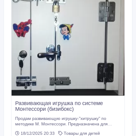
оплате) * 20 000 бонусов за видео-распаковку * –
15% на доп.
Развивающая игрушка по системе
Монтессори (бизибокс)
Продам развивающую игрушку-"хитрушку" по
методике М. Монтессори. Предназначена для
развития тактильных навыков и логического
18/12/2025 20:33
Товары для детей
мышления у детей. Игрушка представляет собой