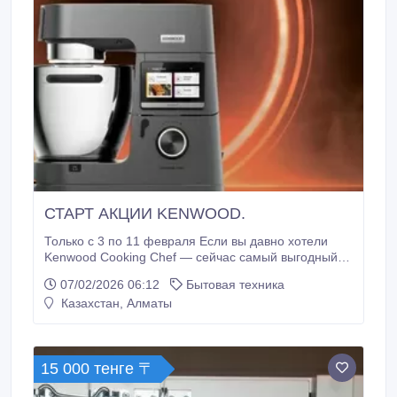
СТАРТ АКЦИИ KENWOOD.
Только с 3 по 11 февраля Если вы давно хотели
Kenwood Cooking Chef — сейчас самый выгодный
момент По промокоду KEZ в подарок: Набор
07/02/2026 06:12
Бытовая техника
насадок 3-в-1 — тестораскатка 15 см — спагетти —
Казахстан, Алматы
фетуччини ➕ ЕЩЁ 1 насадка на выбор МОЙ личный
подарок каждому покупателю: — набор посуды
«Рамадан» или — подарочный сертификат 10 000
тг в магазин чешского хрусталя и посуды «Прага»
15 000 тенге 〒
(Астана / Алматы / Караганда) Дополнительно вы
получаете: * 100 000 бонусов кэшбек (при наличной