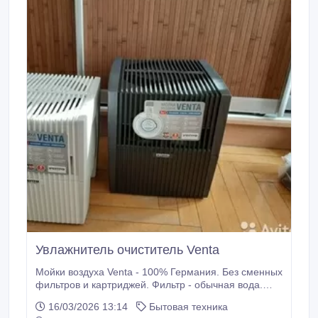
Увлажнитель очиститель Venta
Мойки воздуха Venta - 100% Германия. Без сменных
фильтров и картриджей. Фильтр - обычная вода.
Работает всегда эффективно по методу холодного
16/03/2026 13:14
Бытовая техника
испарения. № 1 в Европе. Бесшумный, безопасный,