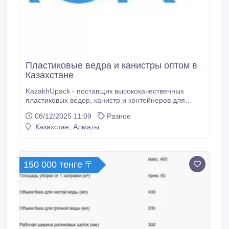
Пластиковые ведра и канистры оптом в
Казахстане
KazakhUpack - поставщик высококачественных
пластиковых ведер, канистр и контейнеров для
пищевой, химической и лакокрасочной продукции. В
08/12/2025 11:09
Разное
ассортименте тара от 0.5 до 30 литров: ведра с
Казахстан, Алматы
крышками, пломбируемые крышки, канистры
разных объемов и прочные полимерные
контейнеры. Поставляем продукцию оптом по
Казахстану, России и Беларуси.
150 000 тенге 〒