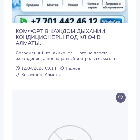
КOМФОРТ В КАЖДОМ ДЫХАНИИ —
КОНДИЦИОНЕРЫ ПОД КЛЮЧ В
АЛМАТЫ.
Современный кондиционер — это не просто
охлаждение, а полноценный контроль климата в
помещении Он помогает легче переносить жару,
12/04/2026 09:14
Разное
очищает воздух от пыли и аллергенов, а также
Казахстан, Алматы
создает комфортную атмосферу для отдыха и
продуктивной работы. Правильно подобранная и
обслуженная система кондиционирования — это
здоровье, качество сна и ваше ежедневное
самочувствие.