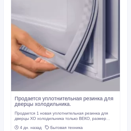
Продается уплотнительная резинка для
дверцы холодильника.
Продается 1 новая уплотнительная резинка для
дверцы ХО холодильника только ВЕКО, размер
1135х575 мм. Цена - 8000 тенге, самовывоз.
4 дн. назад
Бытовая техника
Убедительная просьба, писать на указанный номер