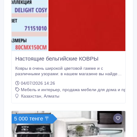
Настоящие бельгийские КОВРЫ
Ковры в очень широкой цветовой гамме и с
различными узорами: в нашем магазине вы найдете
ковры бельгийские с классическим цветочным
04/07/2026 14:26
орнаментом, современными геометрическими
Мебель и интерьер, продажа мебели для дома и предме
принтами. Бельгийские ковры из вискозы идеально
подойдут для гостиных, рабочих кабинетов. Этот
Казахстан, Алматы
материал очень прочен и устойчив к загрязнению, а
разнообразный дизайн изделий позволит подобрать
ковер к любому интерьеру.
5 000 тенге 〒