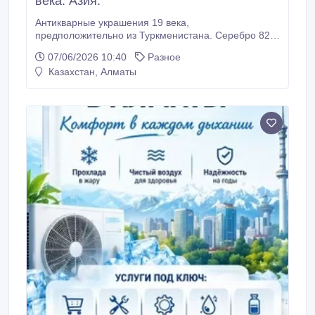
века. Азия.
Антикварные украшения 19 века,
предположительно из Туркменистана. Серебро 825
пр. Состояние отличное – трещин, заломов нет.
07/06/2026 10:40
Разное
Вставки натуральные. Без современного
Казахстан, Алматы
вмешательства. Лот находится в Москве. Возможна
отправка ТК после полной оплаты. Гарантии
порядочности предоставляются. Общий вес 1847
грамм.