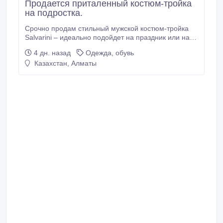
Продается приталенный костюм-тройка
на подростка.
Срочно продам стильный мужской костюм-тройка
Salvarini – идеально подойдет на праздник или на
выпускной, другие торжества. Приталенный костюм-
4 дн. назад
Одежда, обувь
тройка (пиджак, двубортный жилет, брюки), цвет
Казахстан, Алматы
очень благородный и редкий – коричнево-
сероватый (темный тауп) – при разном освещении
оттенок красиво меняется от графитового к
шоколадному.