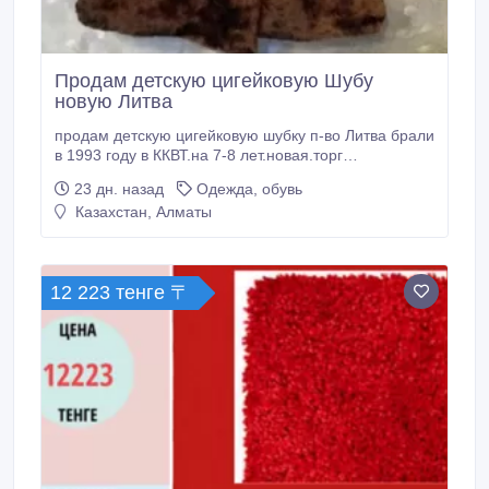
Продам детскую цигейковую Шубу
новую Литва
продам детскую цигейковую шубку п-во Литва брали
в 1993 году в ККВТ.на 7-8 лет.новая.торг
87475775006 светлана.
23 дн. назад
Одежда, обувь
Казахстан, Алматы
12 223 тенге 〒