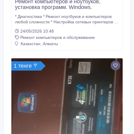
Ремонт компьютеров и ноутбуков,
установка программ. Windows.
* Диагностика * Ремонт ноутбуков и компьютеров
любой сложности * Настройка сетевых принтеров *
Чистка системных блоков и ноутбуков от пыли,
24/05/2026 10:48
замена термопасты * Сборка компьютеров на заказ
Ремонт компьютеров и обслуживание
* Модернизация компьютеров * Установка
ЛИЦЕНЗИОННОГО ПО * Установка и продление
Казахстан, Алматы
антивирусов * Установка Windows 11, 10, Windows
XP, Windows 7, Windows 8.
1 тенге 〒