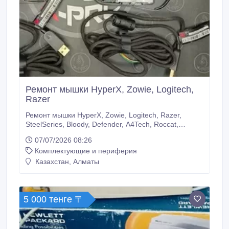
Ремонт мышки HyperX, Zowie, Logitech,
Razer
Ремонт мышки HyperX, Zowie, Logitech, Razer,
SteelSeries, Bloody, Defender, A4Tech, Roccat,
Ремонт мышек любой сложности. Обслуживание
07/07/2026 08:26
компьютерных клубов. Доставка по Казахстану 1-3
Комплектующие и периферия
дня до двери. Самовывоз. Режим работы с 10:00 до
20:00 Пн. Вт. Ср. Чт. Пт. Сб. Вск Магазин наушников
Казахстан, Алматы
X-Pro Мастерская наушников X-Pro Сайт наушники.
5 000 тенге 〒