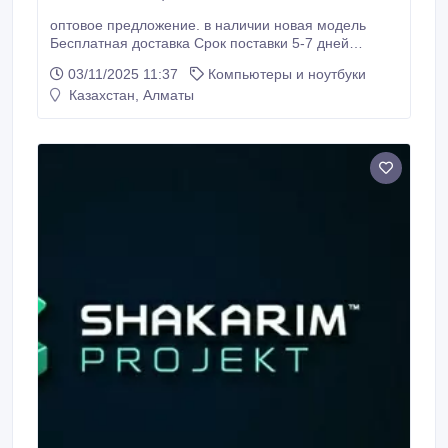
оптовое предложение. в наличии новая модель
Бесплатная доставка Срок поставки 5-7 дней
Елена----Whaspapppp+852 9419 7512
03/11/2025 11:37
Компьютеры и ноутбуки
lizhengoucn()gmail Telegram:asicmarketang
Казахстан, Алматы
whaattssapp+60132067521 / whaattssapp+852 9419
7512 IN STOCK - Bitmain Antminer , Whatsminer ,
Innosilicon , Canaan , AnexMiner.