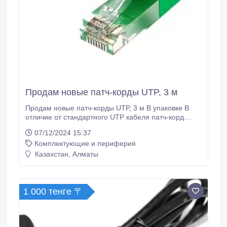
Продам новые патч-корды UTP, 3 м
Продам новые патч-корды UTP, 3 м В упаковке В
отличие от стандартного UTP кабеля патч-корд
имеет многожильные провода, что даёт гибкость и
07/12/2024 15:37
устойчивость к возможному излому.
Комплектующие и периферия
Казахстан, Алматы
1 000 тенге 〒