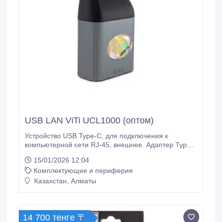
USB LAN ViTi UCL1000 (оптом)
Устройство USB Type-C, для подключения к
компьютерной сети RJ-45, внешнее. Адаптер Type-
C - Lan (RJ45) поможет подключить ваш смартфон,
15/01/2026 12:04
ноутбук или планшет к модему, обеспечивая
Комплектующие и периферия
быстрый и стабильный интернет сигнал. Работает с
любыми современными девайсами с разъемом
Казахстан, Алматы
TypeC . Идеально подходит для ноутбуков MacBook
и других новейших ультрабуков.
14 700 тенге 〒