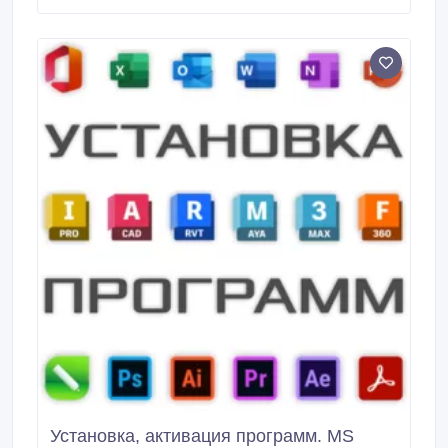
GDDR6X Telegram: asicmarketang / WhatsApp
+85294197512.
Установка, активация программ. MS