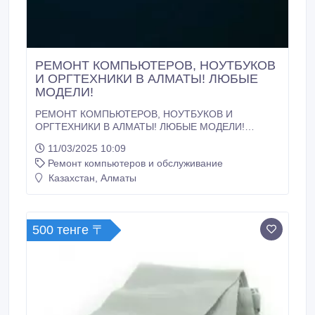
РЕМОНТ КОМПЬЮТЕРОВ, НОУТБУКОВ
И ОРГТЕХНИКИ В АЛМАТЫ! ЛЮБЫЕ
МОДЕЛИ!
РЕМОНТ КОМПЬЮТЕРОВ, НОУТБУКОВ И
ОРГТЕХНИКИ В АЛМАТЫ! ЛЮБЫЕ МОДЕЛИ!
SHAKARM PROJECT Ваш компьютер, ноутбук или
11/03/2025 10:09
принтер сломался? Не проблема! SHAKARM
Ремонт компьютеров и обслуживание
PROJECT предлагает быстрый, качественный и
надежный ремонт техники в Алматы! ✅ ЗАБЕРЕМ,
Казахстан, Алматы
ПОЧИНИМ И ВЕРНЕМ ВАШУ ТЕХНИКУ ЗА 3 ЧАСА*!
✅ БЕСПЛАТНЫЙ выезд мастера и доставка по
Алматы! ✅ БЕСПЛАТНАЯ диагностика при заказе
ремонта! ✅ Работаем с ФИЗИЧЕСКИМИ и
500 тенге 〒
ЮРИДИЧЕСКИМИ лицами! ✅ Для КОМПАНИЙ:
безналичный расчет, заключение договора, полный
пакет документов! ✅ Опытные, сертифицированные
мастера! ✅ Используем только ОРИГИНАЛЬНЫЕ
запчасти (или качественные аналоги по
согласованию)! ✅ Предоставляем ГАРАНТИЮ на