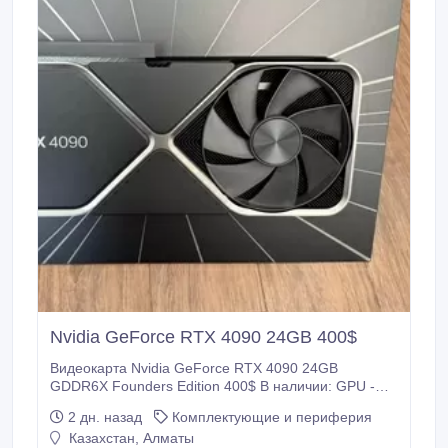
Nvidia GeForce RTX 4090 24GB 400$
Видеокарта Nvidia GeForce RTX 4090 24GB
GDDR6X Founders Edition 400$ В наличии: GPU -
MSI - Nvidia - Radeon - Gigabyte - Zotac - Asus - PNY
2 дн. назад
Комплектующие и периферия
- Evga - Sapphire - PlayStation 5 Pro Видеокарта
Казахстан, Алматы
Asus ROG Strix GeForce RTX 4090 OC Edition 24GB