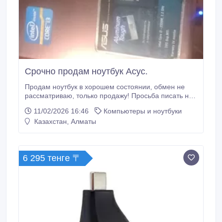
Срочно продам ноутбук Асус.
Продам ноутбук в хорошем состоянии, обмен не
рассматриваю, только продажу! Просьба писать на
вотсапп, не звонить. Цена договорная, рассмотрю
11/02/2026 16:46
Компьютеры и ноутбуки
все предложения..
Казахстан, Алматы
6 295 тенге 〒