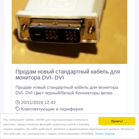
Продам новый стандартный кабель для
монитора DVI- DVI
Продам новый стандартный кабель для монитора
DVI- DVI Цвет черный/белый Коннекторы вилка-
вилка Длина 1, 5 метра Новый в упаковке.
20/11/2024 12:43
Комплектующие и периферия
Казахстан, Алматы
Мы используем файлы cookie для персонализации контента и
Принять!
рекламы, предоставления функций социальных сетей и анализа
нашего трафика. На сайте действует политика о неразглашении персональных данных. Используя
этот веб-сайт, вы соглашаетесь с нашим использованием coookies.
Узнать больше