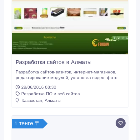
Разработка сайтов в Алматы
Разработка сайтов-визиток, интернет-магазинов,
редактирование модулей, установка видео, фото
галерей, слайдеров, внутренняя оптимизация по
29/06/2016 08:30
ключевым словам. Изготовление шаблонов,
Разработка ПО и веб сайтов
доработка компонентов и плагинов. После
изготовления производится внутренняя
Казахстан, Алматы
оптимизация страниц под поисковые системы.
1 тенге 〒