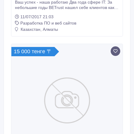
Ваш успех - наша работаю Два года сфере IT: За
небольшие годы BETrust нашел себе клиентов как
flip.kz, kazchinalogistics.kz, и более 1000
11/07/2017 21:03
сотрудничество с малыми компаниями. Результаты
Разработка ПО и веб сайтов
по конкурсам: Своей деятельностью Betrust
стремится способствовать развитию интернета по
Казахстан, Алматы
всему миру. А так же участвуют в конкурсах Award.
15 000 тенге 〒