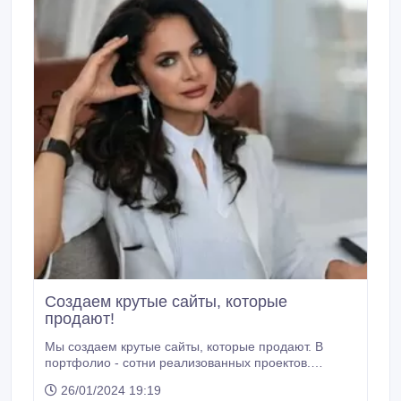
Создаем крутые сайты, которые
продают!
Мы создаем крутые сайты, которые продают. В
портфолио - сотни реализованных проектов.
Качественно и быстро разработаем продающий
26/01/2024 19:19
сайт любой сложности - от лендинга до интернет-