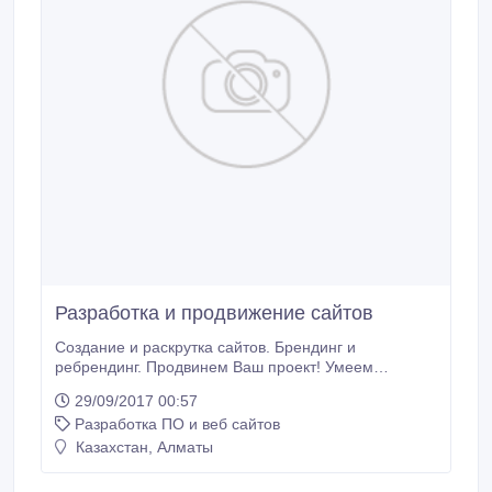
Разработка и продвижение сайтов
Создание и раскрутка сайтов. Брендинг и
ребрендинг. Продвинем Ваш проект! Умеем
качественно выполнять свою работу. Звоните,
29/09/2017 00:57
пишите. Whatsapp - есть! Разработка сайтов. Мини
Разработка ПО и веб сайтов
сайты, визитки, лэндинги, корпоративные сайты,
интернет магазины и многое другое. SEO
Казахстан, Алматы
продвижение во всех соц. сетях. Instagram,
Facebook, анализ и выведение статистики.