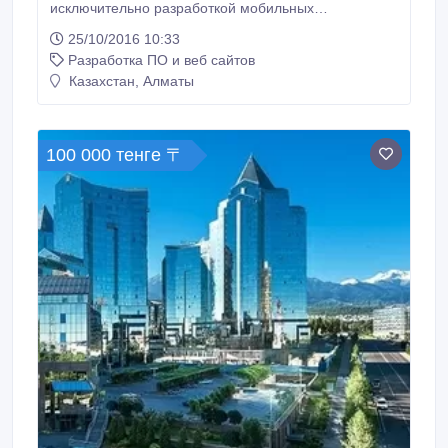
исключительно разработкой мобильных
приложений. Основным направлением
25/10/2016 10:33
деятельности Maxville является проектирование,
Разработка ПО и веб сайтов
дизайн, разработка и тестировании приложений под
мобильные платформы iOS, Android и Windows.
Казахстан, Алматы
Больше информации можно найти на сайте:
http://maxville.
100 000 тенге 〒