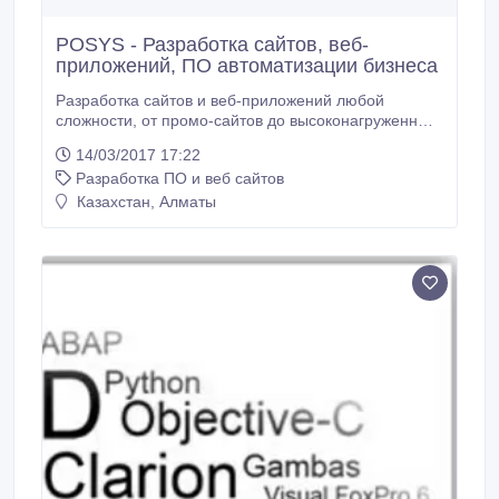
POSYS - Разработка сайтов, веб-
приложений, ПО автоматизации бизнеса
Разработка сайтов и веб-приложений любой
сложности, от промо-сайтов до высоконагруженных
мультиязычных порталов, интернет-магазинов и
14/03/2017 17:22
платежных систем. Разработка ПО автоматизации
Разработка ПО и веб сайтов
бизнес-процессов: - разработка узконаправленного
ПО на заказ; - разработка программного
Казахстан, Алматы
обеспечения для комплексной автоматизации
бизнеса предприятий и производства; - разработка
систем автоматизации документооборота в бизнес-
процессах и т.