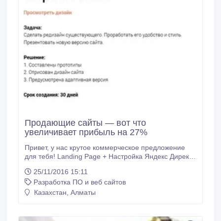
Продающие сайты — вот что
увеличивает прибыль на 27%
Привет, у нас крутое коммерческое предложение
для тебя! Landing Page + Настройка Яндекс Директ
+ Ведение Яндекс Директ. По контекстной рекламе:
25/11/2016 15:11
1. Составят карту из всех запросов по вашей нише
Разработка ПО и веб сайтов
2. Отключат лишние запросы 3. Создадут больше 30
000 запросов (не во всех нишах это возможно или
Казахстан, Алматы
целесообразно) 4.