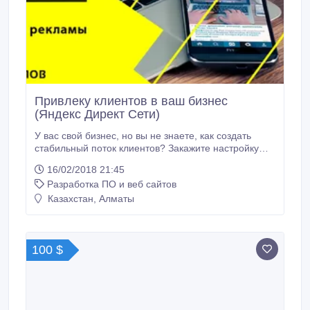
Привлеку клиентов в ваш бизнес
(Яндекс Директ Сети)
У вас свой бизнес, но вы не знаете, как создать
стабильный поток клиентов? Закажите настройку
контекстной рекламы Яндекс.Директ сети (РСЯ) и
16/02/2018 21:45
получите клиентов в ваш бизнес! Реклама в РСЯ: -
Разработка ПО и веб сайтов
стоит НАМНОГО ДЕШЕВЛЕ любой другой рекламы;
- приводит заинтересованных в покупке клиентов; -
Казахстан, Алматы
имеет прозрачную аналитику и огромный охват
пользователей.
100 $