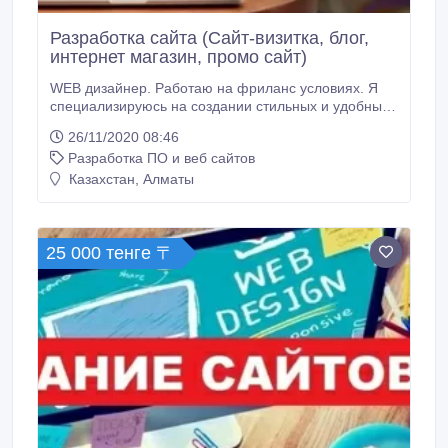
Разработка сайта (Сайт-визитка, блог,
интернет магазин, промо сайт)
WEB дизайнер. Работаю на фриланс условиях. Я
специализируюсь на создании стильных и удобных
сайтов под ключ, которые помогают бизнесу.
26/11/2020 08:46
Одностраничный сайт Создание одностраничного
Разработка ПО и веб сайтов
сайта под ключ. Используется для сбора контактных
данных, для продажи товаров и услуг, призыв к
Казахстан, Алматы
действию. Многостраничный сайт Сайт любой
тематики, с более сложной структурой.
25 000 тенге 〒