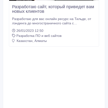
Разработаю сайт, который приведет вам
новых клиентов
Разработаю для вас онлайн ресурс на Тильде, от
лэндинга до многостраничного caйта с
возможностью вносить изменения в любой момент
26/01/2023 12:50
и подключать необходимые настройки. Ваш caйт
Разработка ПО и веб сайтов
будет решать ваши задачи – от привлечения
клиентов и формирования их базы, до презентации
Казахстан, Алматы
продукта и оформления заказов. Закажите caйт до
конца месяца и получите 30 дней технической
поддержки в подарок.