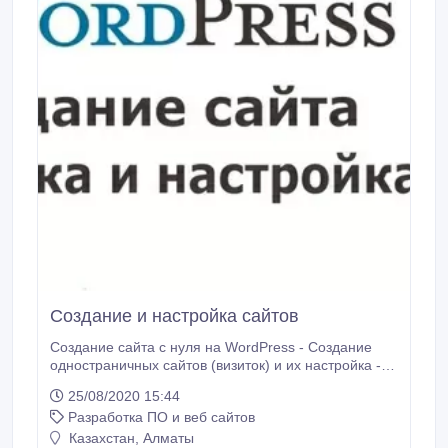
Создание и настройка сайтов
Создание сайта с нуля на WordPress - Создание
одностраничных сайтов (визиток) и их настройка -
Выполнение заказа в кратчайшее время
25/08/2020 15:44
-Возможное продвижение -Хост и домен
Разработка ПО и веб сайтов
оплачивается работодателем Цена от 10000 тг
Требования: - Грамотно поставить задачу для
Казахстан, Алматы