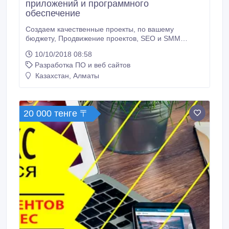
приложений и программного
обеспечение
Создаем качественные проекты, по вашему
бюджету, Продвижение проектов, SEO и SMM
продвижение -Гарантия 1 год -SEO
10/10/2018 08:58
оптимизированный сайт -Адаптивный и креативный
Разработка ПО и веб сайтов
дизайн -Анализ конкурентов.
Казахстан, Алматы
20 000 тенге 〒