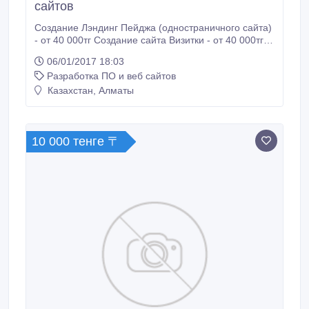
сайтов
Создание Лэндинг Пейджа (одностраничного сайта)
- от 40 000тг Создание сайта Визитки - от 40 000тг
Создание Корпоративного - от 70 000тг Создание
06/01/2017 18:03
сайта каталога - от 70 000тг Создание Интернет
Разработка ПО и веб сайтов
Магазина - от 100 000тг http://it.mawina.kz/.
Казахстан, Алматы
10 000 тенге 〒