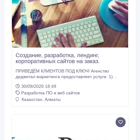
Создание, разработка, лендинг,
корпоративных сайтов на заказ.
ПРИВЕДЁМ КЛИЕНТОВ ПОД КЛЮЧ! Агенство
диджитал маркетинга предоставляет услуги: 1)
Разработка сайтов - одностраничники, продающие
30/09/2020 18:49
(посадочные, лендинг пейдж) страницы,
Разработка ПО и веб сайтов
многостраничники, сайты-визитки, интернет
магазины. 2) Настройка контекстной рекламы в
Казахстан, Алматы
поисковой системе Google, Yandex (поисковое
продвижение, ремаркетинг (ретаргетинг),
баннерная реклама.