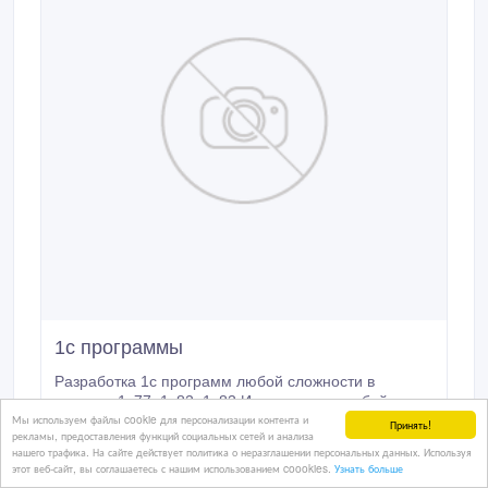
1с программы
Разработка 1с программ любой сложности в
системе 1с77, 1с82, 1с83 Интеграция с любой
Мы используем файлы cookie для персонализации контента и
системой.
Принять!
03/06/2016 23:52
рекламы, предоставления функций социальных сетей и анализа
нашего трафика. На сайте действует политика о неразглашении персональных данных. Используя
Разработка ПО и веб сайтов
этот веб-сайт, вы соглашаетесь с нашим использованием coookies.
Узнать больше
Казахстан, Алматы