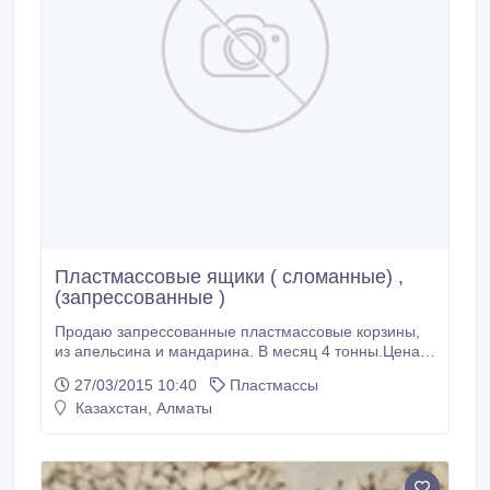
Пластмассовые ящики ( сломанные) ,
(запрессованные )
Продаю запрессованные пластмассовые корзины,
из апельсина и мандарина. В месяц 4 тонны.Цена
за 1 кг 100 тенге. Целые корзины 20000 шт в месяц
27/03/2015 10:40
Пластмассы
соберу . Цена за 1 шт 80 тг..
Казахстан, Алматы