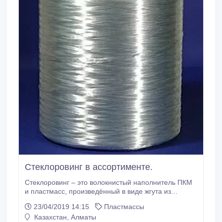
Стеклоровинг в ассортименте.
Стеклоровинг – это волокнистый наполнитель ПКМ
и пластмасс, произведённый в виде жгута из
непрерывных нескрученных стеклянных нитей.
23/04/2019 14:15
Пластмассы
Стеклоровинг является сырьём для изготовления
Казахстан, Алматы
тканных и нетканных стекломатекриалов