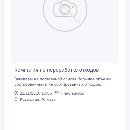
Компания по переработке отходов
Закупаем на постоянной основе большие объемы
сортированных и не сортированных отходов
полиэтилена высокого и низкого давления, ПП, ПЭТ,
22/11/2010 10:06
Пластмассы
ПВХ в виде: пленок, ящиков, канистр, банок, труб,
Казахстан, Алматы
отходов литья, навалом и в тюкованном виде.
Стоимость, складывается в зависимости от
загрязненности, наличия посторонних включений
(засоренности) и условий транспортировки.