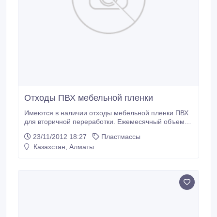
Отходы ПВХ мебельной пленки
Имеются в наличии отходы мебельной пленки ПВХ
для вторичной переработки. Ежемесячный объем
20 тонн. В наличии около 30 тонн. Пресcуeтся в
23/11/2012 18:27
Пластмассы
кипы по 330 кг. Обвязка кипы 4 нити. При
Казахстан, Алматы
необходимости, имеется возможность увеличения
объема до 100 тонн и более. Также кроме
пресcованого материала ПВХ имеется дробленка
фракции 5-10.