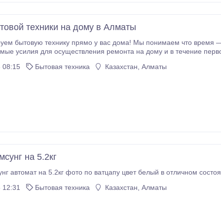
товой техники на дому в Алматы
ку прямо у вас дома! Мы понимаем что время — наиболее ценный ресурс, поэтому прилагаем
силия для осуществления ремонта на дому и в течение первого визита. Исключения из этого
та (например, когда требуется пайка модуля управления бытовой техники в условиях
 08:15
Бытовая техника
Казахстан, Алматы
мастерской) или в том случае, если ваша техника редкой марки или модели.
сунг на 5.2кг
нг автомат на 5.2кг фото по ватцапу цвет белый в отличном состоя
 12:31
Бытовая техника
Казахстан, Алматы