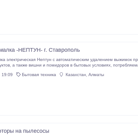
убатор Несушка имеет компактные размеры.
алка -НЕПТУН- г. Ставрополь
а электрическая Нептун с автоматическим удалением выжимок пр
сть 220Вт, производительность 120 кг/
 19:09
Бытовая техника
Казахстан, Алматы
размеры 450х355х390мм, эффективность отжима - не менее 45процентов.
оторы на пылесосы