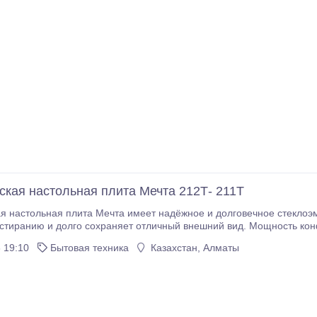
ская настольная плита Мечта 212Т- 211T
астольная плита Мечта имеет надёжное и долговечное стеклоэмалевое покрытие, к
ранию и долго сохраняет отличный внешний вид. Мощность конфорок по 1. 0кВт, плит
плитка МЕЧТА является одной из самых лучших моделей
 19:10
Бытовая техника
Казахстан, Алматы
ок.