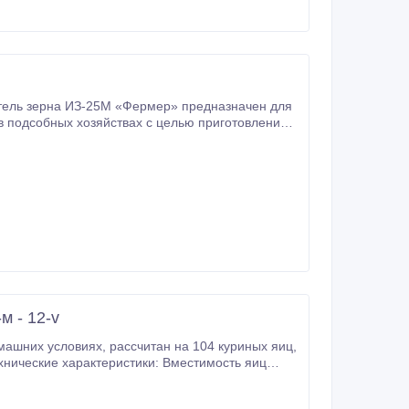
тель зерна ИЗ-25М «Фермер» предназначен для
в подсобных хозяйствах с целью приготовления
ьчителю ИЗ-25 он оснащен более мощным
тью.
м - 12-v
ан на 104 куриных яиц,
хнические характеристики: Вместимость яиц
сть потребления: 20 – 60 Вт Терморегулятор
 температуры: +/- 0, 1 градуса С