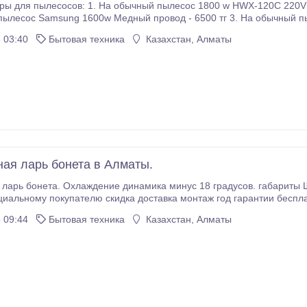
ы для пылесосов: 1. На обычный пылесос 1800 w HWX-120C 220V 5
пылесос Samsung 1600w Медный провод - 6500 тг 3. На обычный п
тел.8-747-846-8-746, 8-707-260-62-76.
 03:40
Бытовая техника
Казахстан, Алматы
ая ларь бонета в Алматы.
нета. Охлаждение динамика минус 18 градусов. габариты ШД/В 240*107*85см с надстройкой и подсветкой
новая, потенциальному покупателю скидка доставка монтаж год гарантии б
 09:44
Бытовая техника
Казахстан, Алматы