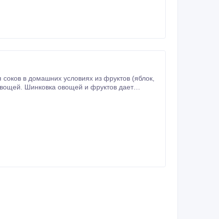
оков в домашних условиях из фруктов (яблок,
та сока - 82% - 92%, эффективность отжима - не менее 50%, масса - не более 6.