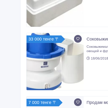
Бытовой инк
33 000 тенге 〒
Соковыжим
Соковыжималк
овощей и фруктов, а также вишни и помидоров в бытовых условиях, потребляемая мощно
час, масса -8 кг, особенность соковыжималки Нептун - БЫСТРОЕ приготовление соков в БОЛЬШИХ количествах, габаритные
18/06/2018
7 000 тенге 〒
Продам м