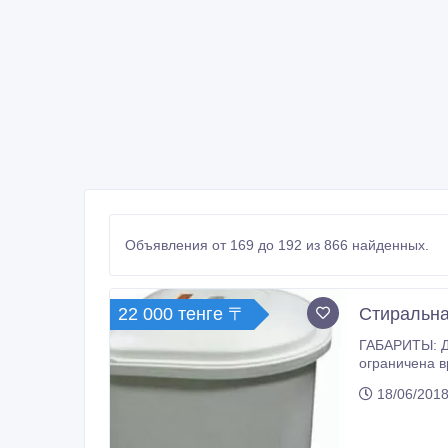
Объявления от 169 до 192 из 866 найденных.
22 000 тенге 〒
Стиральна
ГАБАРИТЫ: Длина57, 5x ширина 43x глубина39 см (модель 021/040/225) 
ограничена временем — от 1 до 6 мину
не более 250 Вт. Эти машин
18/06/2018
компактным р