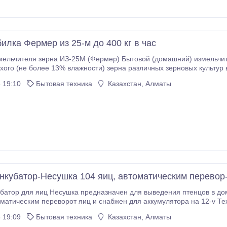
илка Фермер из 25-м до 400 кг в час
мельчителя зерна ИЗ-25М (Фермер) Бытовой (домашний) измельчи
хого (не более 13% влажности) зерна различных зерновых культур 
омашних животных. По отношению к своей младшей моделе измел
 19:10
Бытовая техника
Казахстан, Алматы
ДК- 110 - Показать номер - ) и обладает большей производительнос
нкубатор-Несушка 104 яиц, автоматическим перевор-
р для яиц Несушка предназначен для выведения птенцов в домашних условиях, рассчит
матическим переворот яиц и снабжен для аккумулятора на 12-v Те
ук: 104 Поворот яиц: автоматический Питание: от сети 220 В Мощно
 19:09
Бытовая техника
Казахстан, Алматы
еделы регулирования температуры: 33-43 градуса C Точность поддержания