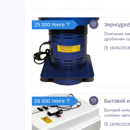
25 000 тенге 〒
Зернодроб
Описание из
дробления су
корма для д
18/06/2018
двигателем (
28 000 тенге 〒
Бытовой и
Бытовой инкубато
снабжен авто
(куриных) шт
18/06/2018
аналоговый Пр