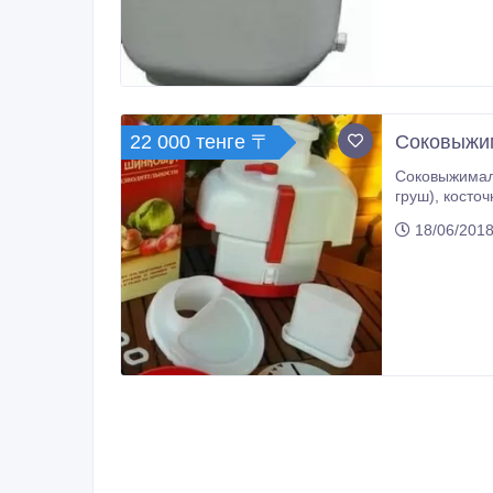
22 000 тенге 〒
Соковыжи
Соковыжималк
груш), косточковых плодов с круглыми косточками (вишен, алычи, чернослива), овощей. Шинковка овощей и фруктов дает
возможность получить из них 
18/06/2018