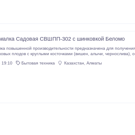
малка Садовая СВШПП-302 с шинковкой Беломо
а повышенной производительности предназначена для получения с
пюре. Напряжение 220В, потребляемая мощность 250Вт, производительность в режиме выжимания
 19:10
Бытовая техника
Казахстан, Алматы
850 г/мин, чисто