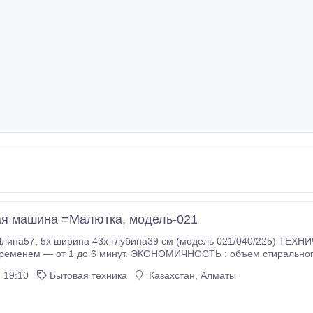
я машина =Малютка, модель-021
ТЕХНИЧЕСКИЕ ПАРАМЕТРЫ ЗАГРУЗКА: 1 кг. СТИРКА:
т. ЭКОНОМИЧНОСТЬ : объем стирального бака до отметки уровня — 27 л. Мощность —
ки знакомы всем очень давно, но пользуются спросом и сегодня, благодаря своей низкой цене,
 19:10
Бытовая техника
Казахстан, Алматы
азмерам и простой эксплуатации.