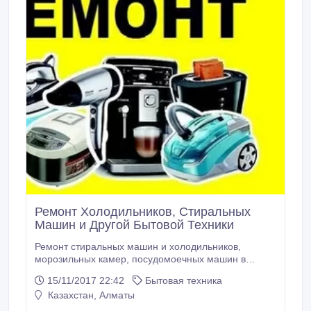
Ремонт Холодильников, Стиральных
Машин и Другой Бытовой Техники
Ремонт стиральных машин и холодильников,
морозильных камер, посудомоечных машин в
Алмате. Выезжаем на дом, работаем по всей
15/11/2017 22:42
Бытовая техника
Алмате. Ремонтируем все марки бытовой техники,
Казахстан, Алматы
на выполненные работы дается гарантия от 6
месяцев! Работаем без выходных, 9.00-18.00!