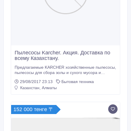
Пылесосы Karcher. Акция. Доставка по
всему Казахстану.
Предлагаемые KARCHER хозяйственные пылесосы,
пылесосы для сбора золы и сухого мусора и
моющие пылесосы обеспечивают тщательную
29/08/2017 23:13
Бытовая техника
уборку практически в любых ситуациях.
Казахстан, Алматы
Специальные системы фильтрации и
разнообразные принадлежности позволяют этим
надежным аппаратам быстро собирать любой
мусор или даже удалять стойкие пятна с
152 000 тенге 〒
текстильных поверхностей.