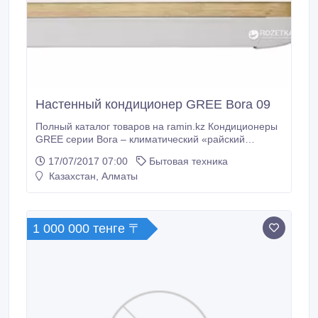
Настенный кондиционер GREE Bora 09
Полный каталог товаров на ramin.kz Кондиционеры
GREE серии Bora – климатический «райский
остров» у Вас дома. ТЕХНИЧЕСКИЕ ДАННЫЕ
17/07/2017 07:00
Бытовая техника
Рекомендуемая площадь, м2 25/26 Габариты внутр.
Казахстан, Алматы
блока, мм 698*250*185 Мощность охлаждения, КВт
2, 5 Мощность обогрева, КВт 2, 6 Потребляемая
мощность (охлаждение), КВт 0, 79 Потребляемая.
1 000 000 тенге 〒