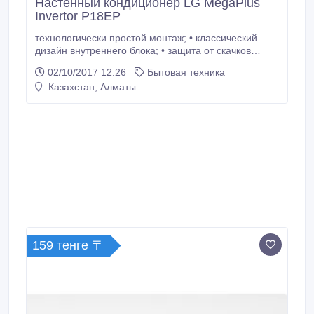
Настенный кондиционер LG MegaPlus
Invertor P18EP
технологически простой монтаж; • классический
дизайн внутреннего блока; • защита от скачков
напряжения AVP; • авторестарт; • функция JET
02/10/2017 12:26
Бытовая техника
COOL для быстрого охлаждения; • фильтры
Казахстан, Алматы
"Antibacteria" очищают воздух от частиц размером
до 10 нанометров; • фильтры "Antibacteria" не
позволяют размножаться бактериям стафилококка и
пневмонии; • режим Power Heating для экономичной
работы в режиме обогрева.
159 тенге 〒