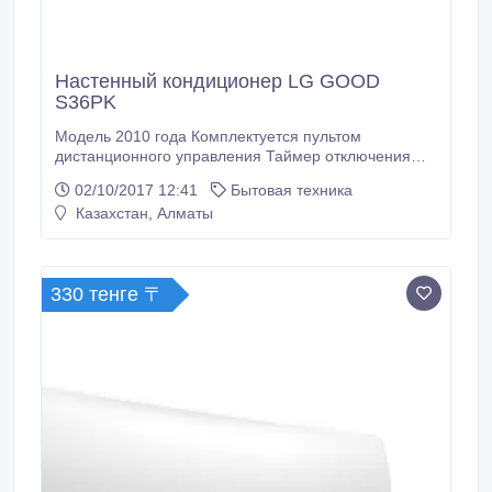
Настенный кондиционер LG GOOD
S36PK
Модель 2010 года Комплектуется пультом
дистанционного управления Таймер отключения
включения Автоколебания жалюзи Автоматический
02/10/2017 12:41
Бытовая техника
режим работы Режим Зима Лето Режим вентиляции
Казахстан, Алматы
Функция теплого пуска Автоматический контроль в
режиме сна Простое обслуживание Дисплей Фильтр
первичной очистки Веерное распределение
воздушного потока Комплектуется медными
330 тенге 〒
трубками Гарантия 24 месяца Монтаж от 10 000
тенге Возможность установки Низкотемпературного
комплекта для кондиционеров ТЕХНИЧЕСКИЕ
ДАННЫЕ Рекомендуемая площадь, м2 110
Габариты внутр.