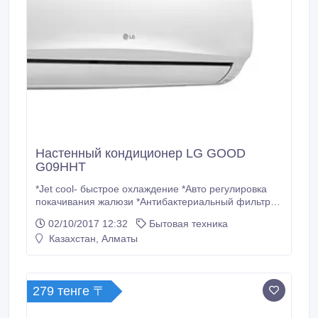
Настенный кондиционер LG GOOD
G09HHT
*Jet cool- быстрое охлаждение *Авто регулировка
покачивания жалюзи *Антибактериальный фильтр
*Функция автоматический перезапуск GOLD FIN
02/10/2017 12:32
Бытовая техника
*Ночной режим С инсталляцией ТЕХНИЧЕСКИЕ
Казахстан, Алматы
ДАННЫЕ Рекомендуемая площадь, м2 25 Габариты
внутр. блока, мм 840*270*180 Мощность
охлаждения, КВт 2.58 Мощность обогрева, КВт 2.
279 тенге 〒