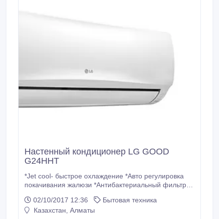
внутр.
Настенный кондиционер LG GOOD
G24HHT
*Jet cool- быстрое охлаждение *Авто регулировка
покачивания жалюзи *Антибактериальный фильтр
*Функция автоматический перезапуск GOLD FIN
02/10/2017 12:36
Бытовая техника
*Ночной режим С инсталляцией ТЕХНИЧЕСКИЕ
Казахстан, Алматы
ДАННЫЕ Рекомендуемая площадь, м2 63 Габариты