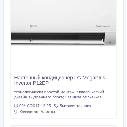
Настенный кондиционер LG MegaPlus
Invertor P12EP
технологически простой монтаж; • классический
дизайн внутреннего блока; • защита от скачков
напряжения AVP; • авторестарт; • функция JET
02/10/2017 12:25
Бытовая техника
COOL для быстрого охлаждения; • фильтры
Казахстан, Алматы
"Antibacteria" очищают воздух от частиц размером
до 10 нанометров; • фильтры "Antibacteria" не
позволяют размножаться бактериям стафилококка и