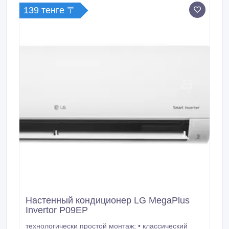
пневмонии; • режим Power Heating для экономичной
139 тенге 〒
работы в режиме обогрева.
Настенный кондиционер LG MegaPlus
Invertor P09EP
технологически простой монтаж; • классический