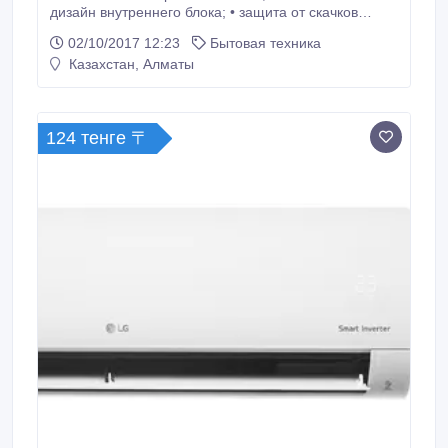
дизайн внутреннего блока; • защита от скачков
напряжения AVP; • авторестарт; • функция JET
02/10/2017 12:23
Бытовая техника
COOL для быстрого охлаждения; • фильтры
Казахстан, Алматы
"Antibacteria" очищают воздух от частиц размером
до 10 нанометров; • фильтры "Antibacteria" не
позволяют размножаться бактериям стафилококка и
пневмонии; • режим Power Heating для экономичной
124 тенге 〒
работы в режиме обогрева.