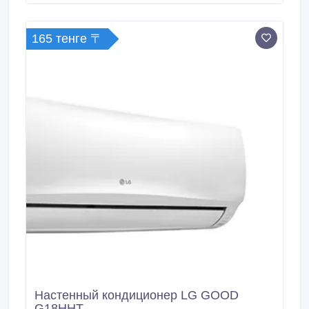
внутр. блока, мм 1.090*300*212 Мощность
охлаждения, КВт 6.39 Мощность обогрева, КВт 6.
165 тенге 〒
Настенный кондиционер LG GOOD
G18HHT