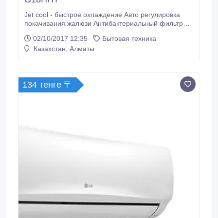
Jet cool - быстрое охлаждение Авто регулировка
покачивания жалюзи Антибактериальный фильтр
Функция автоматический перезапуск GOLD FIN
02/10/2017 12:35
Бытовая техника
Ночной режим С инсталляцией (медные трубы для
Казахстан, Алматы
соединения блоков) ТЕХНИЧЕСКИЕ ДАННЫЕ
Рекомендуемая площадь, м2 55 Габариты внутр.
блока, мм 1090*300*212 Мощность охлаждения, КВт
5.
134 тенге 〒