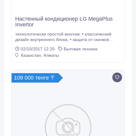
Настенный кондиционер LG MegaPlus
Invertor
технологически простой монтаж; • классический
дизайн внутреннего блока; • защита от скачков
напряжения AVP; • авторестарт; • функция JET
02/10/2017 12:20
Бытовая техника
COOL для быстрого охлаждения; • фильтры
Казахстан, Алматы
"Antibacteria" очищают воздух от частиц размером
до 10 нанометров; • фильтры "Antibacteria" не
позволяют размножаться бактериям стафилококка и
пневмонии; • режим Power Heating для экономичной
109 000 тенге 〒
работы в режиме обогрева подробнее на ramin.