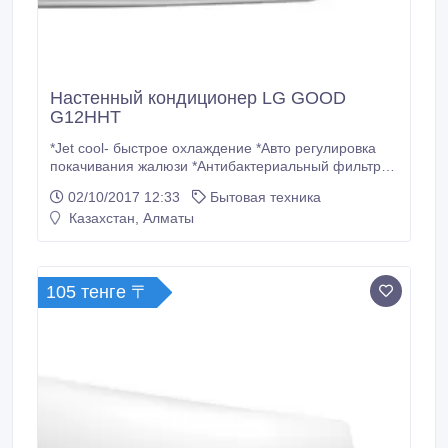
Настенный кондиционер LG GOOD
G12HHT
*Jet cool- быстрое охлаждение *Авто регулировка
покачивания жалюзи *Антибактериальный фильтр
*Функция автоматический перезапуск GOLD FIN
02/10/2017 12:33
Бытовая техника
*Ночной режим ТЕХНИЧЕСКИЕ ДАННЫЕ
Казахстан, Алматы
Рекомендуемая площадь, м2 35 Габариты внутр.
блока, мм 840*270*180 Мощность охлаждения, КВт
3.52 Мощность обогрева, КВт 3.
105 тенге 〒