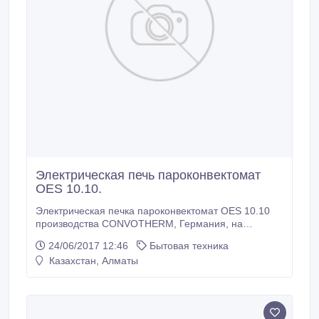
Электрическая печь пароконвектомат
OES 10.10.
Электрическая печка пароконвектомат OES 10.10
производства CONVOTHERM, Германия, на
11листов, потребляемая мощность 19, 8.
24/06/2017 12:46
Бытовая техника
Пароконвектомат Convotherm OES 10.10 сделан в
Казахстан, Алматы
самом востребованном форм-факторе. Все дело в
том, что данный размер в плане загрузки оптимален
для большинства ресторанов. Фирменная
тапливаемая дверь позволяет использовать
аппарат даже на кухнях с малыми габаритами.