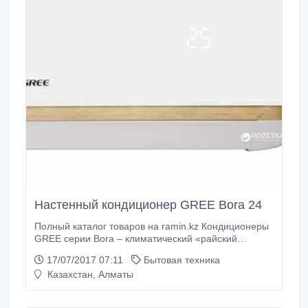
Настенный кондиционер GREE Bora 24
Полный каталог товаров на ramin.kz Кондиционеры
GREE серии Bora – климатический «райский
остров» у Вас дома. ТЕХНИЧЕСКИЕ ДАННЫЕ
17/07/2017 07:11
Бытовая техника
Рекомендуемая площадь, м2 61/66 Габариты внутр.
Казахстан, Алматы
блока, мм 970*300*225 Мощность охлаждения, КВт
6, 1 Мощность обогрева, КВт 6, 7 Потребляемая
мощность (охлаждение), КВт 1, 91 Потребляемая.