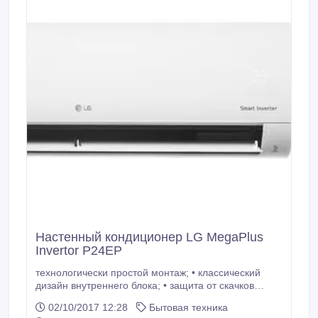
Настенный кондиционер LG MegaPlus
Invertor P24EP
технологически простой монтаж; • классический
дизайн внутреннего блока; • защита от скачков
напряжения AVP; • авторестарт; • функция JET
02/10/2017 12:28
Бытовая техника
COOL для быстрого охлаждения; • фильтры