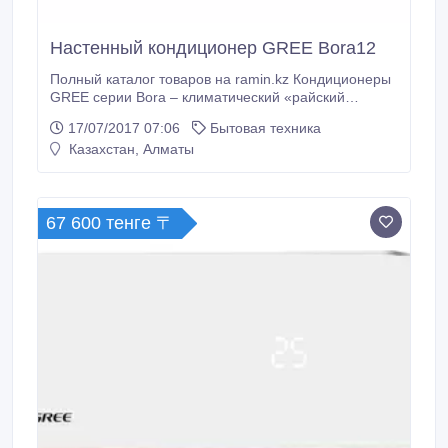
Настенный кондиционер GREE Bora12
Полный каталог товаров на ramin.kz Кондиционеры
GREE серии Bora – климатический «райский
остров» у Вас дома. ТЕХНИЧЕСКИЕ ДАННЫЕ
17/07/2017 07:06
Бытовая техника
Рекомендуемая площадь, м2 32/34 Габариты внутр.
Казахстан, Алматы
блока, мм 773*250*185 Мощность охлаждения, КВт
3, 2 Мощность обогрева, КВт 3, 4 Потребляемая
мощность (охлаждение), КВт 1, 0 Потребляемая.
67 600 тенге 〒