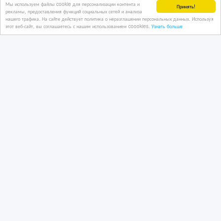
Мы используем файлы cookie для персонализации контента и
Принять!
рекламы, предоставления функций социальных сетей и анализа
2 дн. назад
нашего трафика. На сайте действует политика о неразглашении персональных данных. Используя
Рекламные, маркетинговые услуги
этот веб-сайт, вы соглашаетесь с нашим использованием coookies.
Узнать больше
Казахстан, Алматы
3 000 тенге 〒