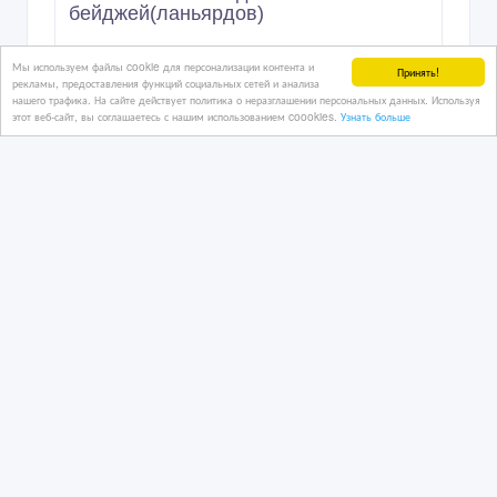
9 900 тенге 〒
Мы используем файлы cookie для персонализации контента и
Принять!
рекламы, предоставления функций социальных сетей и анализа
нашего трафика. На сайте действует политика о неразглашении персональных данных. Используя
этот веб-сайт, вы соглашаетесь с нашим использованием coookies.
Узнать больше
Быстрая (готовая) реклама в
социальных сетях Instagram, VK, FB
16 час. назад
Рекламные, маркетинговые услуги
Казахстан, Алматы
3 000 тенге 〒