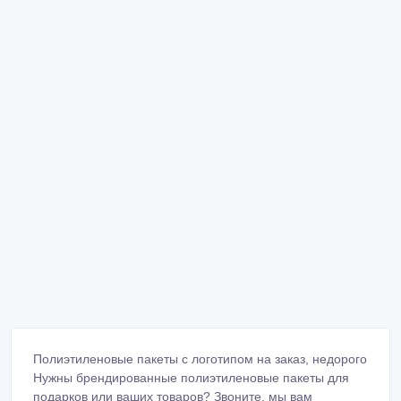
Полиэтиленовые пакеты с логотипом на заказ, недорого
Нужны брендированные полиэтиленовые пакеты для
подарков или ваших товаров? Звоните, мы вам
поможем! Подберем нужный размер и отпечатаем
логотипы и слоганы в кратчайшие сроки.
Производство находится в Алматы. Мы делаем полный
цикл работ: разработку дизайна, подготовку макетов к
печати, постпечатную обработку и сборку продукции.
Просчет цены по вашему запросу онлайн и по
телефону в течении часа!