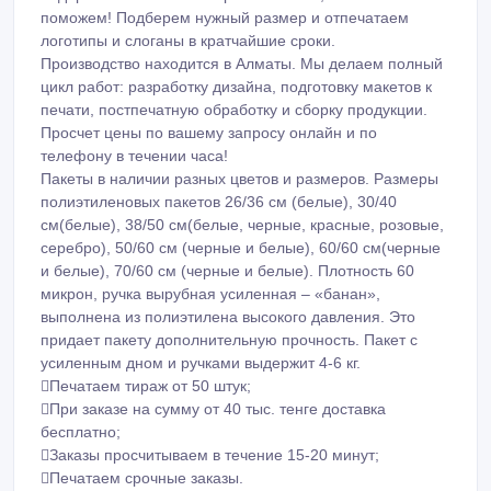
Пакеты в наличии разных цветов и размеров. Размеры
полиэтиленовых пакетов 26/36 см (белые), 30/40
см(белые), 38/50 см(белые, черные, красные, розовые,
серебро), 50/60 см (черные и белые), 60/60 см(черные
и белые), 70/60 см (черные и белые). Плотность 60
микрон, ручка вырубная усиленная – «банан»,
выполнена из полиэтилена высокого давления. Это
придает пакету дополнительную прочность. Пакет с
усиленным дном и ручками выдержит 4-6 кг.
Печатаем тираж от 50 штук;
При заказе на сумму от 40 тыс. тенге доставка
бесплатно;
Заказы просчитываем в течение 15-20 минут;
Печатаем срочные заказы.
Печатаем только на своих пакетах, т.к. они
подготовлены специально для того, чтобы на них
держалась краска.
Также печатаем на зип пакетах. Пакеты в наличии,
разные размеры. (печатаем только на своих пакетах).
Для размещения заказа необходим логотип в
программе Корел. Утверждение корпоративного цвета
обязательно. Стоимость пакетов с логотипом зависит от