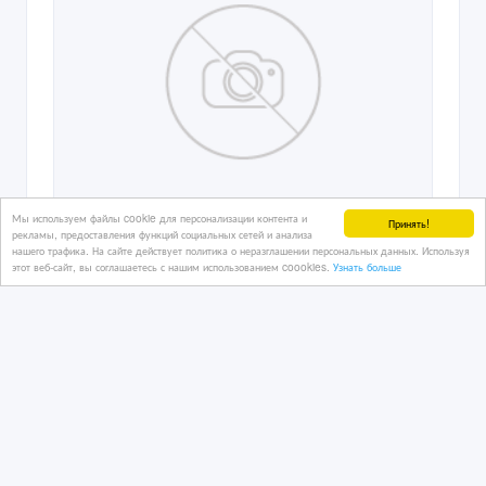
Мы используем файлы cookie для персонализации контента и
Принять!
рекламы, предоставления функций социальных сетей и анализа
нашего трафика. На сайте действует политика о неразглашении персональных данных. Используя
продам сдам в аренду 8 соток в
этот веб-сайт, вы соглашаетесь с нашим использованием coookies.
Узнать больше
Алматы.
22 дн. назад
Дома, дачи, земельные участки
Казахстан, Алматы
30 000 000 тенге 〒