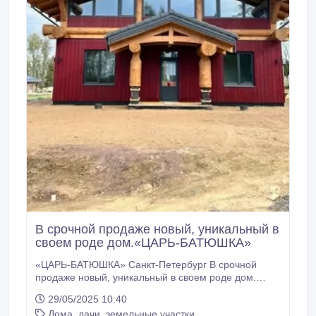
В срочной продаже новый, уникальный в
своем роде дом.«ЦАРЬ-БАТЮШКА»
«ЦАРЬ-БАТЮШКА» Санкт-Петербург В срочной
продаже новый, уникальный в своем роде дом.
Участок ИЖС – 7, 5 соток Площадь жилого дома —
29/05/2025 10:40
200 м² 1 этаж выполнен из газоблока 2 этаж собран
Дома, дачи, земельные участки
по каркасно-бревенчатой технологии «Post&Beam».