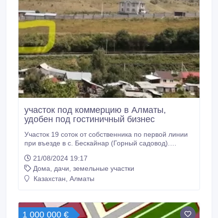
участок под коммерцию в Алматы,
удобен под гостиничный бизнес
Участок 19 соток от собственника по первой линии
при въезде в с. Бескайнар (Горный садовод).
Коммуникации - свет, газ и вода вдоль участка. На
21/08/2024 19:17
возвышенности, с видом на горы, частично
Дома, дачи, земельные участки
находится на склоне. Подходит для круглогодичного
гостевого комплекса отдыха или загородного дома
Казахстан, Алматы
(целевое назначение - для размещения коттеджей
и адм.
1 000 000 €