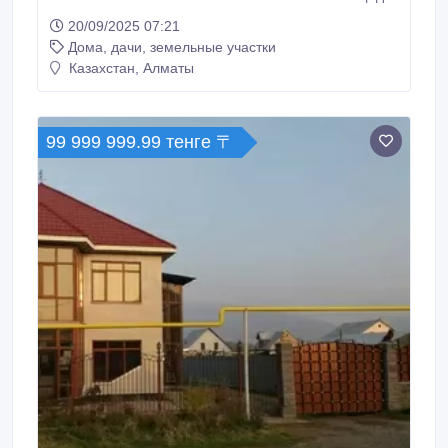
Общая площадь застройки 126 м2. Площадь
20/09/2025 07:21
земельного участка вместе с домом 142 м2. В
Дома, дачи, земельные участки
одной минуте ходьбы до моря. Неподалёку
расположены прекрасные рестораны с отличными
Казахстан, Алматы
видами, мacсажные салоны, торговый центр.
99 999 999.99 тенге 〒