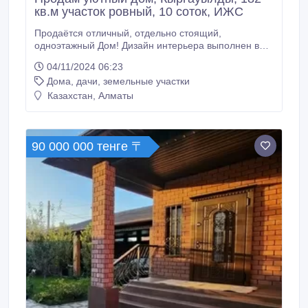
кв.м участок ровный, 10 соток, ИЖС
Продаётся отличный, отдельно стоящий,
одноэтажный Дом! Дизайн интерьера выполнен в
современном стиле! Теплый пол под плиткой
04/11/2024 06:23
создает комфортный микроклимат во всем доме.
Дома, дачи, земельные участки
Просторная терраса при входе, отделанная
гранитом и мрамором, позволяет оборудовать
Казахстан, Алматы
уютную зону отдыха для приятного
времяпрепровождения! Дом строен из красного
кирпича.
90 000 000 тенге 〒