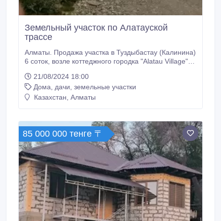
Земельный участок по Алатауской
трассе
Алматы. Продажа участка в Туздыбастау (Калинина)
6 соток, возле коттеджного городка "Alatau Village"
по Алатауской трассе (100 метров от трассы). Все
21/08/2024 18:00
коммуникации, соседи построились с трех сторон
Дома, дачи, земельные участки
участка. Улица тихая, не сквозная. Район вводится в
границы города Алматы..
Казахстан, Алматы
85 000 000 тенге 〒