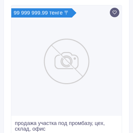
слива, черешня, малина… Целевое назначение:
Садоводство (соответствует с ПДП) , Содовое
строительство В перспективе можно будет
99 999 999.99 тенге 〒
перевести на ИЖС.
продажа участка под промбазу, цех,
склад, офис