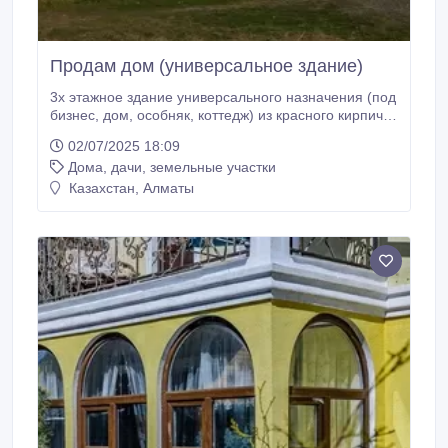
Продам дом (универсальное здание)
3х этажное здание универсального назначения (под
бизнес, дом, особняк, коттедж) из красного кирпича
с мансардой, год постройки 2012 г., общ. пл. 300 м.
02/07/2025 18:09
кв., 11 комнат, 3 с/у, евроремонт, благоустроенное,
Дома, дачи, земельные участки
пластиковые окна золотой дуб фурнитура
Германия, кондиционер, крыша черепица,
Казахстан, Алматы
отопление газовое окольцованное, очень теплое
зимой и приятная прохлада в летний зной,
действующий детский сад, парикмахерская, все
коммуникации, все документы, 20 соток земли, на
участке навес, гараж, времянка, курятник, душ, хоз.