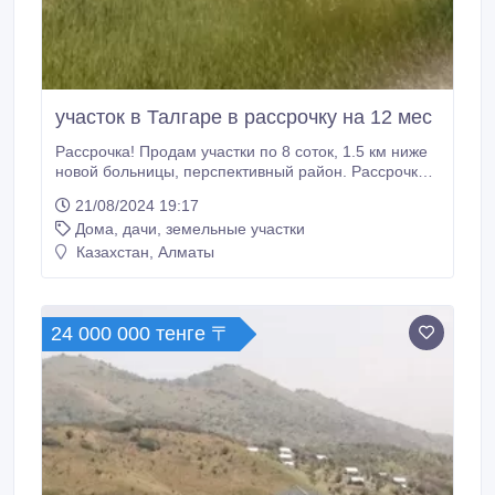
участок в Талгаре в рассрочку на 12 мес
Рассрочка! Продам участки по 8 соток, 1.5 км ниже
новой больницы, перспективный район. Рассрочка
без процентов на срок до 12 мес, (первоначально
21/08/2024 19:17
3.5 млн, остаток 3 млн в течении года по
Дома, дачи, земельные участки
договоренности). Нотариально. Количество участков
ограничено!.
Казахстан, Алматы
24 000 000 тенге 〒