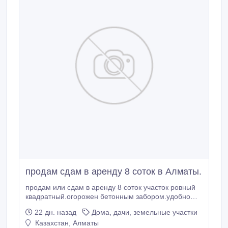
продам сдам в аренду 8 соток в Алматы.
продам или сдам в аренду 8 соток участок ровный
квадратный.огорожен бетонным забором.удобно
под строительство.производство.коммерцию.на
22 дн. назад
Дома, дачи, земельные участки
участке .Жетысуский р-он ул.Ратушного-бывшая
Казахстан, Алматы
Розовая.87021166611 светлана.