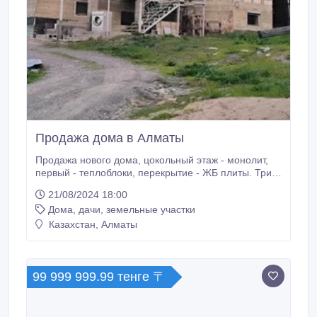
Продажа дома в Алматы
Продажа нового дома, цокольный этаж - монолит,
первый - теплоблоки, перекрытие - ЖБ плиты. Три
входа, один из них в отдельное 2-х комн жилое
21/08/2024 18:00
помещение в цоколе. Также в цоколе
Дома, дачи, земельные участки
запланировано помещение для сауны и комнаты
отдыха. Предгорье, чистый воздух, вид на город.
Казахстан, Алматы
Недалеко стадион, школа и спортивная секция для
детей, дом культуры, комплекс "Чиль-сон".
99 999 999.99 тенге 〒