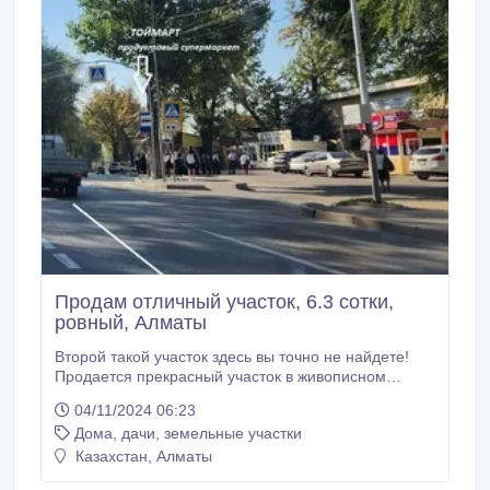
Продам отличный участок, 6.3 сотки,
ровный, Алматы
Второй такой участок здесь вы точно не найдете!
Продается прекрасный участок в живописном
месте. Участок ровный! Огорожен. 6.3 сотки
04/11/2024 06:23
Удобный въезд. Асфальтированные улицы. Есть все
Дома, дачи, земельные участки
коммуникации: Свет, газ, вода! Берите АПЗ и
стройте свой собственный уютный ДОМ! Или
Казахстан, Алматы
используйте как дачу. Есть молодой сад: яблони,