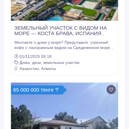
ЗЕМЕЛЬНЫЙ УЧАСТОК С ВИДОМ НА
МОРЕ — КОСТА БРАВА, ИСПАНИЯ .
Мечтаете о доме у моря? Представьте: утренний
кофе с панорамным видом на Средиземное море,
мягкий морской бриз и золотые закаты над
01/11/2025 05:18
побережьем Коста Брава . - Льорет-де-Мар (район
Дома, дачи, земельные участки
Фенальс) — один из самых живописных уголков
побережья. - Площадь участка: 807 м² -
Казахстан, Алматы
Разрешение на строительство дома до 320 м² с
бассейном - До пляжа — всего 500 метров - Цена:
1.
65 000 000 тенге 〒