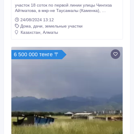
участок 18 соток по первой линии улицы Чингиза
Айтматова, в мкр-не Таусамалы (Каменка), ​
напротив бывшего комплекса - санатория Алатау.
24/08/2024 13:12
Удобно под любой вид деятельности -
Дома, дачи, земельные участки
строительства дома, офиса, цеха, СТО. Размер
участка 22*85 метров..
Казахстан, Алматы
6 500 000 тенге 〒