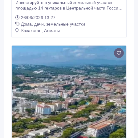
Инвестируйте в уникальный земельный участок
площадью 14 гектаров в Центральной части России!
Срочное предложение: инвестируйте в уникальный
26/06/2026 13:27
земельный участок площадью 14 гектаров в
Дома, дачи, земельные участки
Центральной части России! Представляем
исключительную возможность для реализации
Казахстан, Алматы
ваших амбициозных коммерческих и
рекреационных проектов.