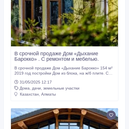
В срочной продаже Дом «Дыхание
Барокко» . С ремонтом и мебелью.
В срочной продаже Дом «Дыхание Барокко» 154 м²
2019 год постройки Дом из блока, на ж/б плите. С
ремонтом и мебелью. Беседка с мануальной зоной,
31/05/2025 12:17
Качель, Баня, Бассейн, Теплица - все остается для
Дома, дачи, земельные участки
вас. Газ магистральный, две скважины, автомат
ческие ворота, навес для авто. Есть
Казахстан, Алматы
видеонаблюдение.