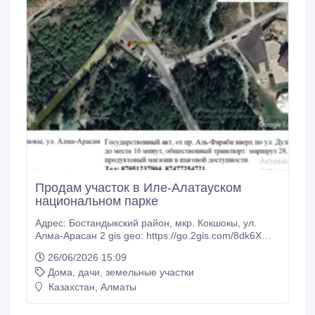
Продам участок в Иле-Алатауском
национальном парке
Адрес: Бостандыкский район, мкр. Кокшокы, ул.
Алма-Арасан 2 gis geo: https://go.2gis.com/8dk6X
Площадь: 12 соток, делимый Целевое назначение:
26/06/2026 15:09
садоводство Коммуникации: электричество,
Дома, дачи, земельные участки
водоснабжение, газ Вид с участка: ущелье Алма-
Арасан, чистый воздух. Государственный акт, от пр.
Казахстан, Алматы
Аль-Фараби вверх по ул.