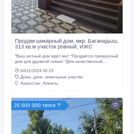
Продам шикарный дом, мкр. Баганадыш,
313 кв.м участок ровный, ИЖС
*Ваш уютный дом ждёт вас! *Продаётся прекрасный
дом для дружной семьи! *Дом качественный,
надежный, в отличном состоянии: тёплый
04/11/2024 06:23
современный дизайн заполнил уютом каждый
Дома, дачи, земельные участки
уголок! *Удобная планировка комнат позволяет
максимально комфортно использовать
Казахстан, Алматы
пространство каждому члену семьи. *Просторный
зал 50 кв.
25 000 000 тенге 〒