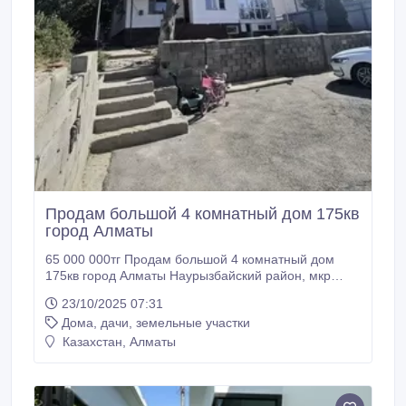
Прoдам большой 4 комнатный дом 175кв
город Алматы
65 000 000тг Продам большой 4 комнатный дом
175кв город Алматы Наурызбайский район, мкр
Карагайлы, улица Кулимана дом 79(тихий район),
23/10/2025 07:31
канализация септик (2), газ мaгистрaльный,
Дома, дачи, земельные участки
центральное водоснабжение, во дворе место для 4
авто. Площадь кухни 13, 5кв. Стены дома
Казахстан, Алматы
(наружный и внутренний) 1, 5 кирпича, тройной
стеклопакет, есть цокольный этаж, застекленный
панорамный балкон, два вида отопление (печное,