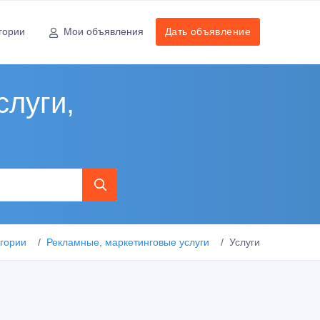
гории
Мои объявления
Дать объявление
слуги,
егории
Рекламные, маркетинговые услуги
Услуги