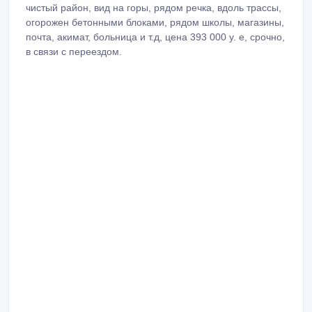
удобен для жилья и под любой бизнес, экологически
чистый район, вид на горы, рядом речка, вдоль трассы,
огорожен бетонными блоками, рядом школы, магазины,
почта, акимат, больница и т.д, цена 393 000 у. е, срочно,
в связи с переездом.