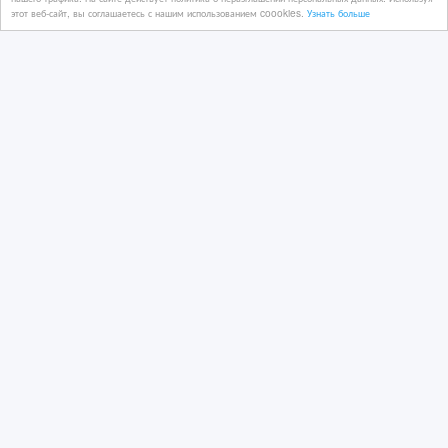
16 час. назад
этот веб-сайт, вы соглашаетесь с нашим использованием coookies.
Узнать больше
Отопление
Казахстан, Алматы
Нагревательные Тэны для
парогенераторов.