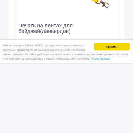
Печать на лентах для
бейджей(ланьярдов)
Мы используем файлы cookie для персонализации контента и
Принять!
рекламы, предоставления функций социальных сетей и анализа
нашего трафика. На сайте действует политика о неразглашении персональных данных. Используя
7 час. назад
этот веб-сайт, вы соглашаетесь с нашим использованием coookies.
Узнать больше
Рекламные, маркетинговые услуги
Казахстан, Алматы
9 900 тенге 〒