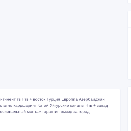
онтинент тв Нтв + восток Турция Европпа Азербайджан
платно кардшаринг Китай Уйгурские каналы Нтв + запад
есиональный монтаж гарантия выезд за город