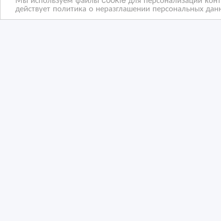
действует политика о неразглашении персональных данн
Телевизор LG Golden
Про
Stereo
тел
см.
23/04/2023 19:22
31
Видеотехника
В
Казахстан, Алматы
Ка
Copyright © 2009-2026 ВсеСделки. All rights reserved.