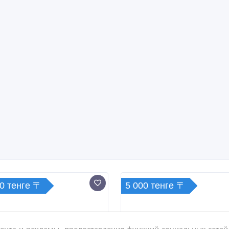
0 тенге 〒
5 000 тенге 〒
нта и рекламы, предоставления функций социальных сетей 