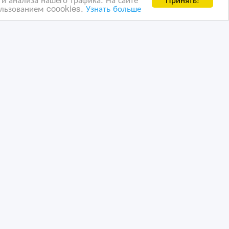
ользованием coookies.
Узнать больше
-
Продажа зарядных
устройств для ноутбуков в
большом ассортименте.
Хорош
19/04/2021 13:45
Видеотехника
Казахстан, Алматы