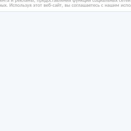
ых. Используя этот веб-сайт, вы соглашаетесь с нашим исп
дам большой LED
Телевизор Samsung CS
евизор Samsung 102
21D8R
/10/2022 15:50
03/11/2021 05:10
идеотехника
Видеотехника
захстан, Алматы
Казахстан, Алматы