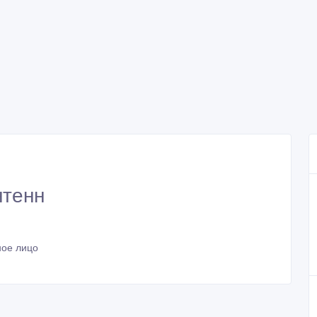
нтенн
ное лицо