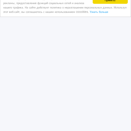
рекламы, предоставления функций социальных сетей и анализа
нашего трафика. На сайте действует политика о неразглашении персональных данных. Используя
этот веб-сайт, вы соглашаетесь с нашим использованием coookies.
Узнать больше
Телевизор LG Golden Stereo
23/04/2023 19:22
Видеотехника
Казахстан, Алматы
6 000 тенге 〒