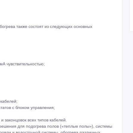
богрева также состоят из следующих основных
0мА чувствительностью;
 кабелей;
татов с блоком управления;
и законцовок всех типов кабелей.
решения для подогрева полов («теплые полы»), системы
 кровли и водосточной системы, обогрева различных