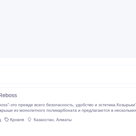
Reboss
oss"-это прежде всего безопасность, удобство и эстетика.Козырьк
 крыши из монолитного поликарбоната и предлагаются в нескольких
рьки "Reboss", используют на последних этажах домов для защиты 
д
Кровля
Казахстан, Алматы
ных и государственных учреждений, над подъездами жилых домов 