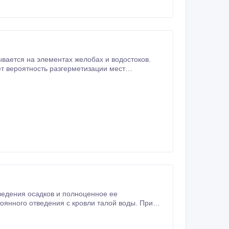
ом, внутренняя часть которых представляет собой замкнутое пространство.
оянного отведения с кровли талой воды. При
ней снега.