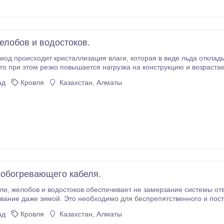
елобов и водостоков.
исталлизация влаги, которая в виде льда откладывается на элементах желобах и водостоков.
соединений, обледенение чревато еще и разрыв
ад
Кровля
Казахстан, Алматы
 обогревающего кабеля.
адков и полноценное ее
ание даже зимой. Это необходимо для беспрепятственного и пост
усматривается обязательное освобождение крыши от лежащего на 
ад
Кровля
Казахстан, Алматы