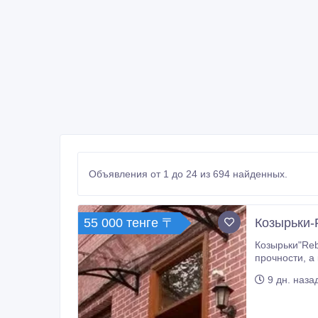
Объявления от 1 до 24 из 694 найденных.
55 000 тенге 〒
Козырьки-
Козырьки"Reb
прочности, а
типовые козы
9 дн. наза
окнами офис