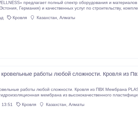
ELLNESS» предлагает полный спектр оборудования и материалов 
амов и инфракрасных кабин. Наша команда готова предложить Ва
ад
Кровля
Казахстан, Алматы
очной системы, обогрев различных
рубопроводов от датского концерна кабельной системы обогрева DE
кровельные работы любой сложности. Кровля из Пвх 
овельные работы любой сложности. Кровля из ПВХ Мембрана PLA
гидроизоляционная мембрана из высококачественного пластифици
я синтетической сеткой. Полимерная мембрана предназначена дл
 13:51
Кровля
Казахстан, Алматы