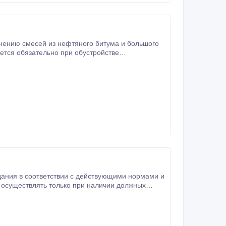
нению смесей из нефтяного битума и большого
ется обязательно при обустройстве
, контактирующих с грунтом, пролетов мостов,
ений, не предъявляет особых требований к
ания в соответствии с действующими нормами и
 осуществлять только при наличии должных