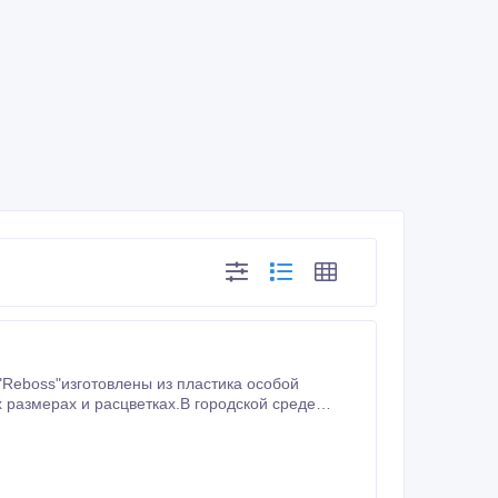
и"Reboss"изготовлены из пластика особой
 размерах и расцветках.В городской среде
балконов от снега и дождя, над подъездами и
и над входами в подвальные помещения.