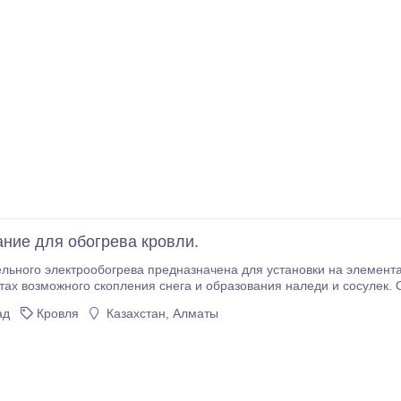
ние для обогрева кровли.
го электрообогрева предназначена для установки на элементах кровли здания, в водос
е обеспечивает безопасность людей и автомобилей от возможного падения сосулек
ад
Кровля
Казахстан, Алматы
едяных масс.