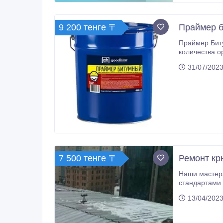
9 200 тенге 〒
Праймер б
Праймер Бит
количества о
гидроизоляци
31/07/2023
плоской кров
температурн
7 500 тенге 〒
Ремонт кры
Наши мастер
стандартами 
навыков и не
13/04/2023