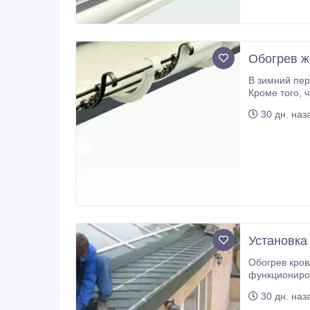
Обогрев ж
В зимний период происходит кр
Кроме того, что при этом резко повышается нагрузка на конструкцию и возрастает вероятность разгерметизации мест
30 дн. наз
Установка
Обогрев кровли, желобов и водостоков обеспечивает не замерзание системы отведения ос
функциониров
этом не пред
30 дн. наз