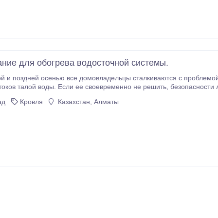
ние для обогрева водосточной системы.
й и поздней осенью все домовладельцы сталкиваются с проблемой
воды. Если ее своевременно не решить, безопасности людей, как и сохранности их имущества, будут
вающиеся с крыши крупные сосульки и смерзшиеся комья снега.
ад
Кровля
Казахстан, Алматы