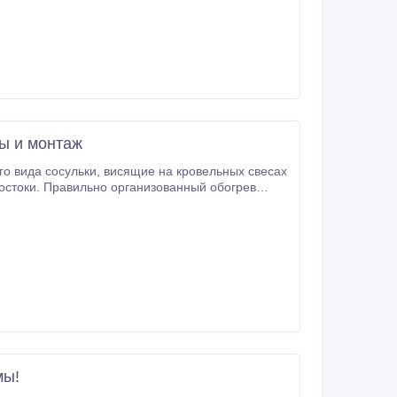
лы и монтаж
е на кровельных свесах
падения льда с крыши, а систему
мы!