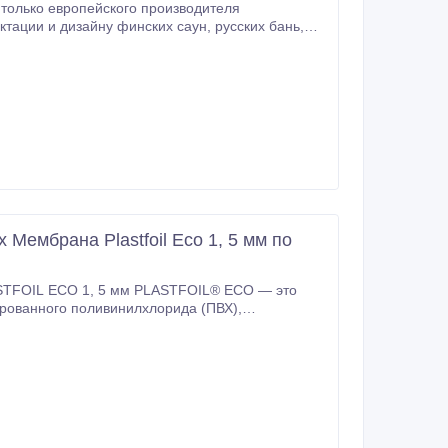
только европейского производителя
м различные решения для подогрева полов
VI (Дания).
Мембрана Plastfoil Eco 1, 5 мм по
STFOIL ECO 1, 5 мм PLASTFOIL® ECO — это
рованного поливинилхлорида (ПВХ),
я гидроизоляции энергоэффективных плоских