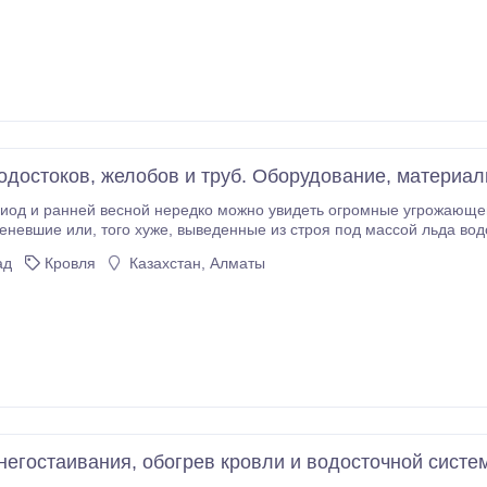
одостоков, желобов и труб. Оборудование, материа
и ранней весной нередко можно увидеть огромные угрожающего вида сосульки, висящи
особен предотвратить подобные явления – обезопасить жителей дома от 
ад
Кровля
Казахстан, Алматы
труб защитить от необходимости в ежегодном ремонте.
негостаивания, обогрев кровли и водосточной систе