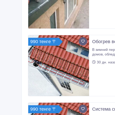
990 тенге 〒
Обогрев в
В зимний период 
домов, обледеневшие или, того хуже, выведенные из строя под массой льда водостоки. Правильно организованный обогрев
водостоков сп
30 дн. наз
водосточных 
990 тенге 〒
Система с