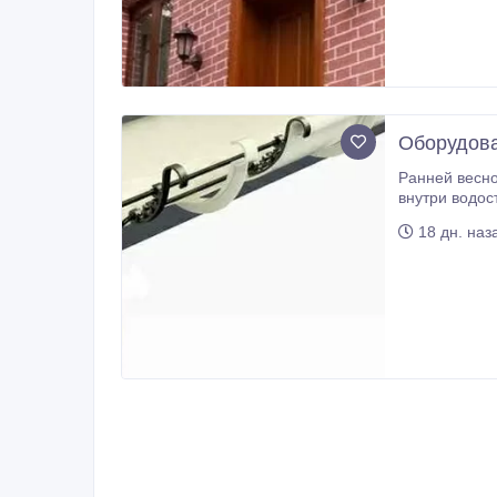
Оборудова
Ранней весно
внутри водостоков талой 
угрожать сры
18 дн. наз