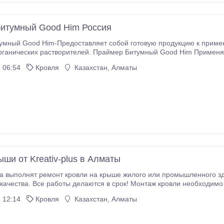
итумный Good Him Россия
умный Good Him-Предоставляет собой готовую продукцию к приме
рганических растворителей. Праймер Битумный Good Him Применя
и фундаментов, междуэтажных перекрытий, подземных конструкций
 06:54
Кровля
Казахстан, Алматы
ли поверхностей металлических трубопроводов, подвальных помещ
ому режиму.
ши от Kreativ-plus в Алматы
а выполнят ремонт кровли на крыше жилого или промышленного зд
качества. Все работы делаются в срок! Монтаж кровли необходимо
обходимых инструментов. У наших кровельных бригад все это есть.
 12:14
Кровля
Казахстан, Алматы