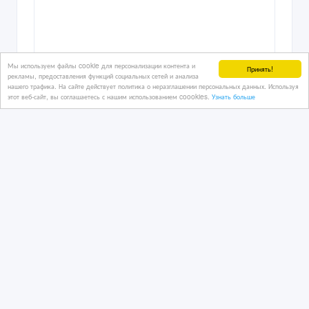
Мы используем файлы cookie для персонализации контента и
Принять!
рекламы, предоставления функций социальных сетей и анализа
нашего трафика. На сайте действует политика о неразглашении персональных данных. Используя
этот веб-сайт, вы соглашаетесь с нашим использованием coookies.
Узнать больше
Дизайн интерьера, экстерьера.
Перепланировка. 3D- Визуализация.
3 дн. назад
Ремонтно-строительные услуги
Казахстан, Алматы