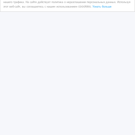
нашего трафика. На сайте действует политика о неразглашении персональных данных. Используя
этот веб-сайт, вы соглашаетесь с нашим использованием coookies.
Узнать больше
Дизайн интерьера, экстерьера.
Перепланировка. 3D- Визуализация.
20 час. назад
Ремонтно-строительные услуги
Казахстан, Алматы