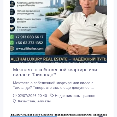
Мечтаете о собственной квартире или
вилле в Таиланде?
Мечтаете о собственной квартире или вилле в
Таиланде? Теперь это стало еще доступнее!
Компания ALLTHAI LUXURY REAL ESTATE
02/07/2026 20:40
Недвижимость - разное
предлагает жителям Казахстана уникальную
Казахстан, Алматы
возможность приобрести недвижимость в Паттайе
на выгодных условиях, включая рассрочку на
вторичную недвижимость без оформления кредита
в тайском банке.