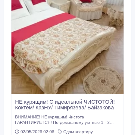
НЕ курящим! С идеальной ЧИСТОТОЙ!
Коктем/ КазНУ/ Тимирязева/ Байзакова
ВНИМАНИЕ! НЕ курящим! Чистота
ГАРАНТИРУЕТСЯ! По-домашнему уютные 1 - 2
комн. квартиры, с балконами на сад-огород (БЕЗ
02/05/2026 02:06
Сдам квартиру
шума двора, транспорта и пыли летом), с