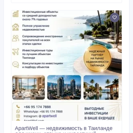
длительного проживания или зимовки в Турции. Что
вас ждет: Полностью оборудованная квартира —
есть всё необходимое для комфортной жизни и
отдыха Уютная планировка 2 спальни + гостиная
Кухня с техникой и всем необходимым Комфорт в
любое время года Инфраструктура жилого
комплекса: - Бассейн - Фитнес-зал - Хаммам -
Сауна Уютная зона отдыха с беседкой и мангалом
Авсаллар — один из самых популярных районов
Алании: спокойная атмосфера, красивая природа,
близость к морю и всё необходимое рядом.
ApartWell — недвижимость в Таиланде