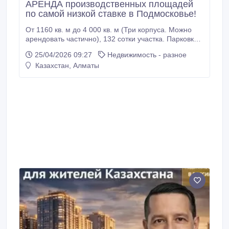
АРЕНДА производственных площадей
по самой низкой ставке в Подмосковье!
От 1160 кв. м до 4 000 кв. м (Три корпуса. Можно
арендовать частично), 132 сотки участка. Парковка.
Дорога. Цена от 390 р. кв. метр. Арендные
25/04/2026 09:27
Недвижимость - разное
каникулы. Гибкая система условий аренды.
Казахстан, Алматы
Коммуникации: Электричество 252 кВт,
трансформатор на балансе собственника
Водоснабжение: 2 собственные скважины (по 140
м) + центральное подключение к водоканалу
Аладьино.