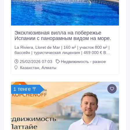
Экcклюзивная вилла на побережье
Испании с панорамным видом на море.
La Riviera, Lloret de Mar | 160 м² | участок 800 м² |
бассейн | туристическая лицензия | 469 000 € В
одном из самых известных и востребованных
25/02/2026 07:03
Недвижимость - разное
курортных городов побережья Коста-Брава —
Казахстан, Алматы
Льорет-де-Мар — предлагается к продаже вилла с
открытым видом на Средиземное море. Дом
расположен в престижной урбанизации La Riviera,
на тупиковой улице, в окружении зелёной зоны.
1 тенге 〒