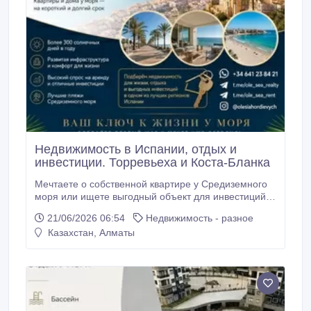
Недвижимость в Испании, отдых и
инвестиции. Торревьеха и Коста-Бланка
Мечтаете о собственной квартире у Средиземного
моря или ищете выгодный объект для инвестиций?
Предлагаем профессиональную помощь в подборе
21/06/2026 06:54
Недвижимость - разное
недвижимости в одном из самых популярных
Казахстан, Алматы
регионов Испании — Торревьехе и на побережье
Коста-Бланка. Для граждан Казахстана
недвижимость в Испании — это не только
комфортный отдых круглый год, но и возможность
сохранить и приумножить капитал.