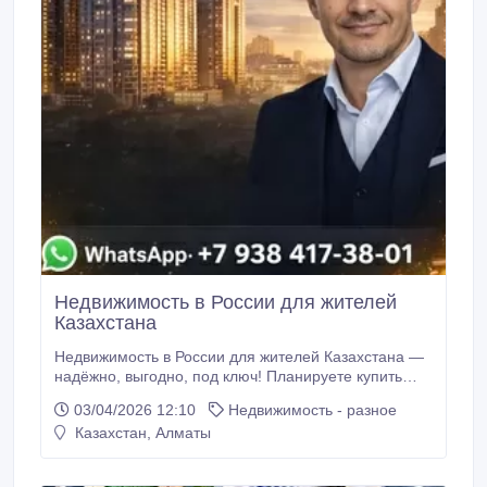
Нeдвижимость в России для жителей
Казахстана
Недвижимость в России для жителей Казахстана —
надёжно, выгодно, под ключ! Планируете купить
недвижимость в России? Переезд, инвестиции или
03/04/2026 12:10
Недвижимость - разное
покупка для себя — подберу лучший вариант
Казахстан, Алматы
именно под ваши цели. Опытный специалист с
многолетней практикой работы Работаю с
клиентами из Казахстана дистанционно — быстро,