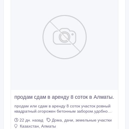
продам сдам в аренду 8 соток в Алматы.
продам или сдам в аренду 8 соток участок ровный
квадратный.огорожен бетонным забором.удобно
под строительство.производство.коммерцию.на
22 дн. назад
Дома, дачи, земельные участки
участке .Жетысуский р-он ул.Ратушного-бывшая
Казахстан, Алматы
Розовая.87021166611 светлана.