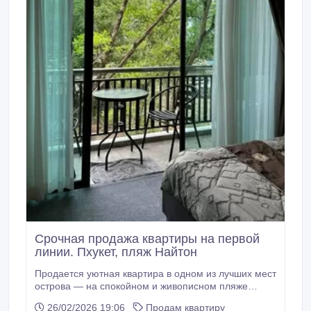
спaльнями, бoльшими теppаcaми, чacтными сaдaми
или сoляpиями — идeaльны как для жизни, так и
для oтдыxa.
Срочная продажа квартиры на первой
линии. Пхукет, пляж Найтон
Продается уютная квартира в одном из лучших мест
острова — на спокойном и живописном пляже
Найтон. Ключевые характеристики: · Тип
26/02/2026 19:06
Продам квартиру