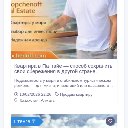
Квартира в Паттайе — способ сохранить
свои сбережения в другой стране.
Недвижимость у моря в стабильном туристическом
регионе — для жизни, инвестиций или пассивного
дохода от аренды. Kopchenoff Real Estate —
13/02/2026 22:26
Продам квартиру
работаем официально, подбираем объекты под
Казахстан, Алматы
ваш бюджет и сопровождаем сделку от выбора
квартиры до получения ключей. Также у нас вы
можете арендовать квартиру для отдыха в Паттайе.
1 тенге 〒