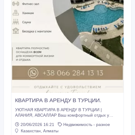
КВAРТИРА В АРЕНДУ В ТУРЦИИ.
УЮТНАЯ КВАРТИРА В АРЕНДУ В ТУРЦИИ |
АЛАНИЯ, АВСАЛЛАР Ваш комфортный отдых у
моря начинается здесь! Сдается просторная
20/06/2026 16:21
Недвижимость - разное
квартира 2+1 в живописном районе Авсаллар
Казахстан, Алматы
(Алания) — отличное место для семейного отдыха,