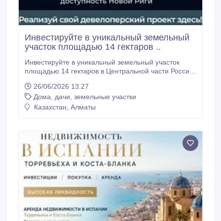
Инвестируйте в уникальный земельный
участок площадью 14 гектаров ..
Инвестируйте в уникальный земельный участок
площадью 14 гектаров в Центральной части России!
Срочное предложение: инвестируйте в уникальный
26/06/2026 13:27
земельный участок площадью 14 гектаров в
Дома, дачи, земельные участки
Центральной части России! Представляем
исключительную возможность для реализации
Казахстан, Алматы
ваших амбициозных коммерческих и
рекреационных проектов.