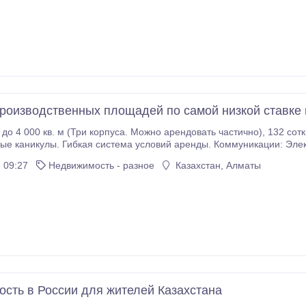
т * Подберём вариант под ваш бюджет и пожелания Вы отдыхаете
ждому гостю * Всегда на связи — отвечаем быстро *
циально и честно — без неприятных сюрпризов * Полная русскоя
ться по районам и инфраструктуре Наша цель — чтобы вы чувствов
t_pattaya Актуальные квартиры и предложения: https://t.
оизводственных площадей по самой низкой ставке 
кв. м (Три корпуса. Можно арендовать частично), 132 сотки участка. Парковка. Дорога. Цена от 390 р. кв.
собственника Водоснабжение: 2 собственные скважины (по 140 м)
 09:27
Недвижимость - разное
Казахстан, Алматы
сть в России для жителей Казахстана