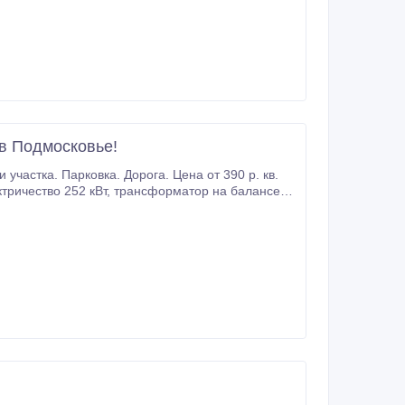
 и наслаждаетесь морем — организацию и
зычная поддержка на всём пути * Поможем
али себя в Паттайе уверенно и спокойно с
в Подмосковье!
 + центральное подключение к водоканалу Аладьино.