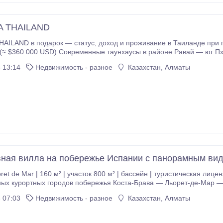
SA THAILAND
yс, доход и проживание в Таиланде при покупке таунхауса на юге Пхукета. Цена от 12
ы в районе Равай — юг Пхукета. Формат, который покупают для жизни и
 13:14
Недвижимость - разное
Казахстан, Алматы
нде — бесплатно • Обслуживание территории (HOA) — бесплатно 1 год • Резервация: 200 000
вание 5–20 лет • Без визаран и продлений • Fast Track
зами и спокойное управление активом.
ная вилла на побережье Испании с панорамным вид
ых курортных городов побережья Коста-Брава — Льорет-де-Мар —
ой урбанизации La Riviera, на тупиковой улице, в окружении зелёной
 07:03
Недвижимость - разное
Казахстан, Алматы