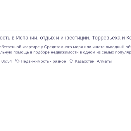
сть в Испании, отдых и инвестиции. Торревьеха и К
обственной квартире у Средиземного моря или ищете выгодный об
льную помощь в подборе недвижимости в одном из самых популяр
 Испании — это не только комфортный отдых круглый год, но и
 06:54
Недвижимость - разное
Казахстан, Алматы
сохранить и приумножить капитал.