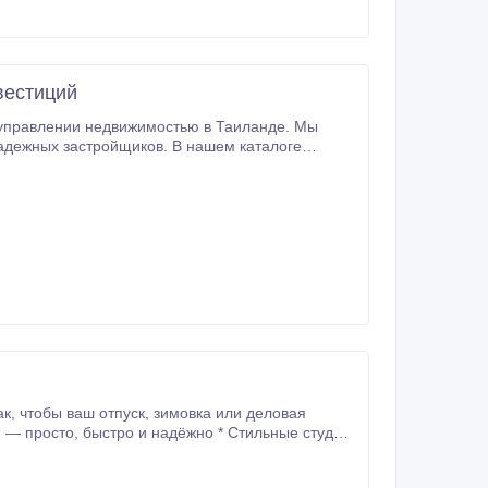
вестиций
объектов начинается от 1 миллиона бат, что
овая