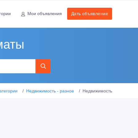
гории
Мои объявления
Дать объявление
маты
атегории
Недвижимость - разное
Недвижимость