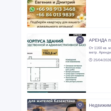
каждый объек
детали берём на себя Почему выбирают нас * Индивидуальный подход к ка
Работаем офи
сориентирова
первого дня Связаться с нами WhatsApp: Дмитрий: +66 84 013 9839 Евгения: +66 98 913 3468 Telegram: @Dmitriy_rent_sale_Thai
@Evgenia_ren
АРЕНДА пр
От 1160 кв. м до 4 000 
метр. Арендные каникулы. Гибкая система условий аренды. Коммуникации: Электричество 252 кВт, трансформатор на балансе
25/04/2026
Нeдвижимо