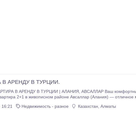
 В АРЕНДУ В ТУРЦИИ.
 | АЛАНИЯ, АВСАЛЛАР Ваш комфортный отдых у моря начинается здесь! Сдается
артира 2+1 в живописном районе Авсаллар (Алания) — отличное место для
т: Полностью оборудованная квартира — есть всё необходимое для комфортной
 16:21
Недвижимость - разное
Казахстан, Алматы
 в любое время года
н - Фитнес-зал - Хаммам - Сауна Уютная зона отдыха с беседкой и мангалом
 самых популярных районов Алании: спокойная атмосфера, красивая природа, близость к морю и вс
 рядом.