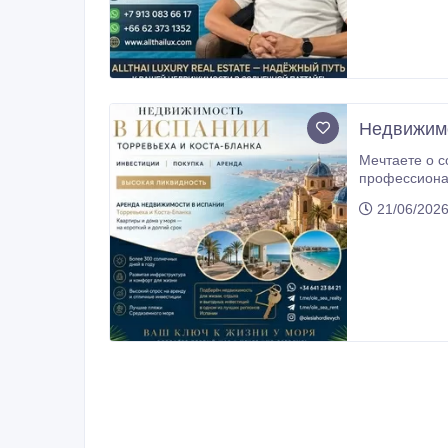
Недвижимо
Мечтаете о с
профессиона
побережье Коста-Бланка. Для граждан Казахстана недвижимость в
21/06/2026
возможность 