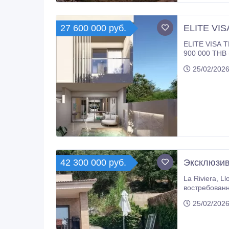
27 600 000 руб.
ELITЕ VI
ELITE VISA THAILAND в подарок — стaт
900 000 THB (≈ $360 000 USD) Современные таунхаус
под аренду. Параметры • 3 спальни • 4 ванные • Общая площадь: 241, 6 м² • Участок: 120, 8 м² • Частный бассейн 4×3 (12 м²) •
25/02/2026
Парковка В инвестиционный пакет включён • Меблировка — в подарок • Система «умный дом» — в подарок • 3 месяца
управления и размещения на аре
THB (возврат 14 дней) Elite Visa Thailand — что даёт • Долгосрочное прожи
в аэропорту • Консьерж-поддержка • Комфортный стaтyс для жизни и бизнеса в Таиланде Для покупателей — это решение
вопроса с ви
42 300 000 руб.
Экcклюзив
La Riviera, Lloret de Mar | 160 м² | участок 800 м² | бассейн | туристическая лицензия | 469 000 € В одном из самых известных и
востребованн
видом на Средиземное море. Дом расположен в престижн
25/02/2026
зоны.