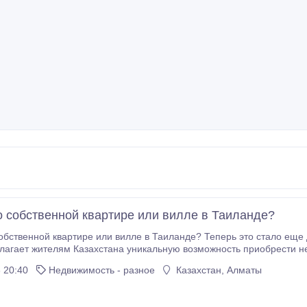
о собственной квартире или вилле в Таиланде?
венной квартире или вилле в Таиланде? Теперь это стало еще доступнее! Компания ALLTH
агает жителям Казахстана уникальную возможность приобрести не
рочку на вторичную недвижимость без оформления кредита в тайс
 20:40
Недвижимость - разное
Казахстан, Алматы