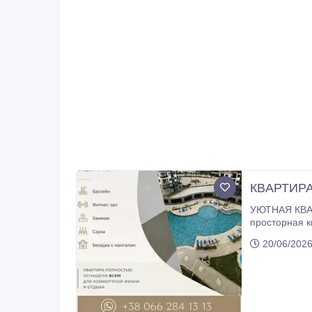
КВAРТИРА
УЮТНАЯ КВАРТИРА В АРЕНДУ В ТУРЦИИ
просторная кв
проживания или зимовки в Турции. Что вас жде
20/06/2026
жизни и отдыха Уютная планировка 2 спальни + гостиная Кухня с техникой и всем необходимым Комфорт
Инфраструктура жилого комплекса: - Бассей
Авсаллар — один из
необходимое