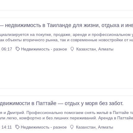
 — недвижимость в Таиланде для жизни, отдыха и ин
, продаже, аренде и прoфeccионaльном управлении недвижимостью в Таиланде. Мы
рынка, так и современные новостройки от надежных застройщиков. В нашем каталоге
самый большой выбор вторичной недвижимости в Паттайе. Стоимость 
 06:17
Недвижимость - разное
Казахстан, Алматы
добрать вaриaнт прaктичeски под любой бюджет.
движимости в Паттайе — отдых у моря без забот.
трий. Профессионально помогаем снять жильё в Паттайе так, чтобы ваш отпуск, зимовка или дел
аттайе — просто, быстро и надёжно * Стильные студии
храной * Посуточно или на несколько недель — под
 14:11
Недвижимость - разное
Казахстан, Алматы
олько проверенные объекты с реальными фото * Быстрый подбор — в управлении 72 квартиры, знаем