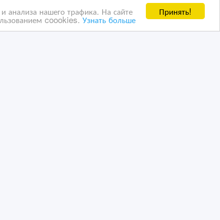
Принять!
и анализа нашего трафика. На сайте
ользованием coookies.
Узнать больше
Продам рулонную
ы
офсетную печатную
машину "Rotostar".
03/06/2023 07:06
вание
Полиграфическое оборудование
Казахстан, Алматы
ванных пользователей ВсеСделки третим лицам. Мы