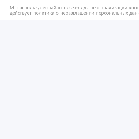
Мы используем файлы cookie для персонализации конте
действует политика о неразглашении персональных данн
Однопроходный Принтер
Печ
Для Печати на
маш
Упаковочных Коробках
02/10/2025 07:09
03
Полиграфическое оборудование
П
Казахстан, Алматы
Ка
Copyright © 2009-2026 ВсеСделки. All rights reserved.
Администрация сайта ВсеСделки не несет ответствен
Мы ценим конфиденциальность наших пользователей.