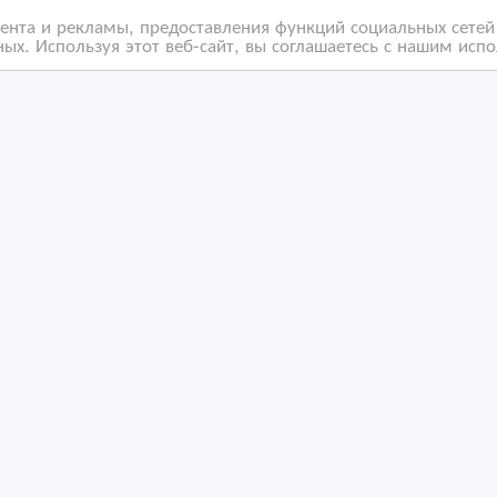
нта и рекламы, предоставления функций социальных сетей 
ых. Используя этот веб-сайт, вы соглашаетесь с нашим исп
атная оффсетная
Струйные принтеры
ина Komori LS 440P
Плоттеры Термопресс
/07/2025 21:10
19/12/2024 22:14
олиграфическое оборудование
Полиграфическое оборудо
захстан, Алматы
Казахстан, Алматы
ность за содержание размещенных объявлений.
 Мы не передаем и не продаем личную информацию зарегистриро