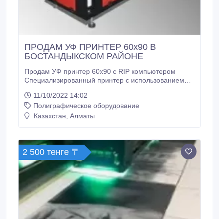
ПРОДАМ УФ ПРИНТЕР 60х90 В
БОСТАНДЫКСКОМ РАЙОНЕ
Продам УФ принтер 60х90 с RIP компьютером
Специализированный принтер с использованием
чернил с УФ отверждением. Данная технология
11/10/2022 14:02
печати уже не новинка и хорошо зарекомендовала
Полиграфическое оборудование
себя во многих производственных отраслях, таких
как производство сувениров, печать на мебельных
Казахстан, Алматы
фасадах, выпуск качественной рекламной
продукции и многого другого.
2 500 тенге 〒