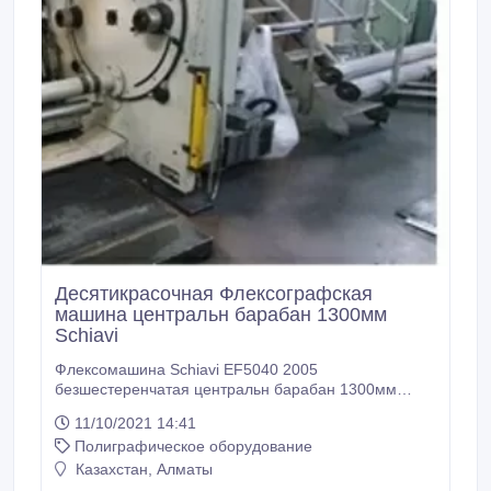
Десятикрасочная Флексографская
машина центральн барабан 1300мм
Schiavi
Флексомашина Schiavi EF5040 2005
безшестеренчатая центральн барабан 1300мм
года. 10 секций печати Ширина материала 1320мм
11/10/2021 14:41
ирина печати 1270мм повтор 350- 1020mm.
Полиграфическое оборудование
Размотчик Автоматический с ножом обрезки max
диаметр рулона 1000мм. Намотчик Автоматический
Казахстан, Алматы
с ножом обрезки max диаметр рулона 1000мм.