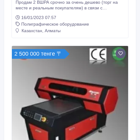
Продам 2 ВШРА срочно за очень дешево (торг на
месте и реальным покупателям) в связи с
переездом. Низкая цена актуальна только до
16/01/2023 07:57
25.02.2023. Muller Martini 1509 Brehmer
Полиграфическое оборудование
POLYGRAPH LBW 745 машины в хорошем рабочем
состоянии. Характеристики Muller Martini 1509: --
Казахстан, Алматы
агрегат (ВШРА) Muller Martini 1509 швейцарской
компании Grapha Maschinenfabrik Hans Müller AG
(«дедушка» Muller Martini).
2 500 000 тенге 〒