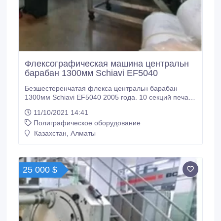
Флексографическая машина центральн
барабан 1300мм Schiavi EF5040
Безшестеренчатая флекса центральн барабан
1300мм Schiavi EF5040 2005 года. 10 секций печати
Ширина материала 1320мм ирина печати 1270мм
11/10/2021 14:41
повтор 350- 1020mm. Размотчик Автоматический с
Полиграфическое оборудование
ножом обрезки max диаметр рулона 1000мм.
Намотчик Автоматический с ножом обрезки max
Казахстан, Алматы
диаметр рулона 1000мм. Машина укомплектована
Сменщик сливсов Видеокамера Deco System с
автоматической регистрацией и контролем
качества.
25 000 $