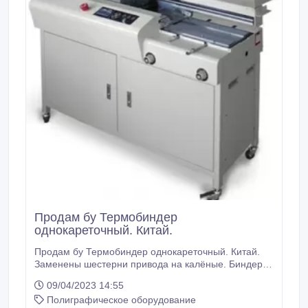
Продам бу Термобиндер
однокареточный. Китай.
Продам бу Термобиндер однокареточный. Китай.
Заменены шестерни привода на калёные. Биндер в
полностью исправном состоянии. Готов к работе.
09/04/2023 14:55
Фото взято из интернета. Биндер аналогичный..
Полиграфическое оборудование