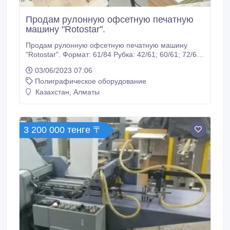
Продам рулонную офсетную печатную
машину "Rotostar".
Продам рулонную офсетную печатную машину
"Rotostar". Формат: 61/84 Рубка: 42/61; 60/61; 72/61;
84/61 Фальц: 5; 4; 3; 2; вверху стоит нож можно
03/06/2023 07:06
печатать с ножом если делить надо, если не надо
Полиграфическое оборудование
нож поднимается и целиком выходит 1 формат с
фальцем Цвет: 4+4 можно любой цвет начиная от
Казахстан, Алматы
1+1 заканчивая 4+4 любой конфигурации Скорость
печати: 20000 тыс.
3 200 000 тенге 〒