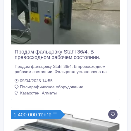
Продам фальцовку Stahl 36/4. В
превосходном рабочем состоянии.
Продам фальцовку Stahl 36/4. В превосходном
рабочем состоянии. Фальцовка установлена на
передвижную раму. Полностью обслужена и готова
09/04/2023 14:55
к работе. Четыре параллельных фальца..
Полиграфическое оборудование
Казахстан, Алматы
1 400 000 тенге 〒