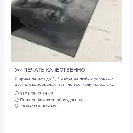
УФ ПЕЧАТЬ КАЧЕСТВЕННО
Ширина печати до 3, 2 метра на любых рулонных
цветных материалах, пэт пленке. Наличие белых
чернил. Цена печати без материала 2500 тенге за
11/10/2022 14:02
кв метр Можем оказать услугу по уф печати на
Полиграфическое оборудование
сувенирах(ручки, флешки и пр) Преимущества УФ-
печати уф-чернила не впитываются в материал,
Казахстан, Алматы
оставаясь на его поверхности, что обеспечивает
яркие и насыщенные цвета; устойчивы к
выцветанию на солнце и атмосферным явлениям и
идеально подходят для эксплуатации в уличных
условиях, без дополнительной ламинации; имеют