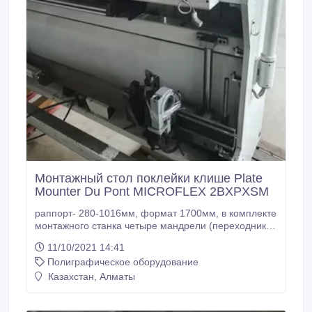
Монтажный стол поклейки клише Plate
Mounter Du Pont MICROFLEX 2BXPXSM
раппорт- 280-1016мм, формат 1700мм, в комплекте
монтажного станка четыре мандрели (переходника)
с внешними диаметрами: - 90мм, 115мм, 146мм,
11/10/2021 14:41
185мм. Длина рабочая 1280мм. размеры
Полиграфическое оборудование
посадочных шеек консоли для мандрелей --мм и ---
мм, Габариты станка 2930*910*1690. Вес 2200кг
Казахстан, Алматы
230В http://kolesnik.com.ua/.