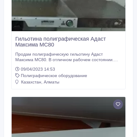
Гильотина полиграфическая Адаст
Максима МС80
Продам полиграфическую гильотину Адаст
Максима МС80. В отличном рабочем состоянии.
Точность реза 0, 1мм. Увеличенные столы с
09/04/2023 14:53
раздувом. Программируемое программное
Полиграфическое оборудование
управление. В очень хорошем состоянии. Фото
взято из интернета. Гильотина аналогичная..
Казахстан, Алматы