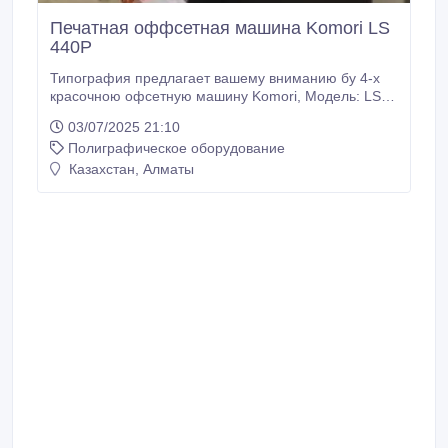
Печатная оффсетная машина Komori LS
440P
Типография предлагает вашему вниманию бу 4-х
красочною офсетную машину Komori, Модель: LS
440P, Год выпуска: 2003. Техническое состояние: В
03/07/2025 21:10
рабочем состоянии. Готова к просмотру и
Полиграфическое оборудование
тестированию в нашей типографии в Алматы.
Особенности: - PQC (контроль качества печати) -
Казахстан, Алматы
Система спиртового увлажнения - SAPC
(полуавтоматическая смена пластин) - Механизм
блокировки - Возможности предустановки программ
Офсетная печатная машина KOMORI LS 440P -
предназначенна для высококачественного
производства офсетной печатной продукции.