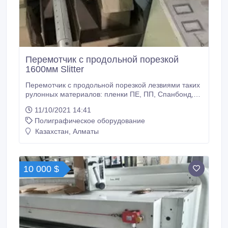
Перемотчик с продольной порезкой
1600мм Slitter
Перемотчик с продольной порезкой лезвиями таких
рулонных материалов: пленки ПЕ, ПП, Спанбонд,
Ламинат, ПА, ПВХ. Размотчик безвальный на 76мм и
11/10/2021 14:41
152мм. Ширина размотки 1800мм. Диам. рулона
Полиграфическое оборудование
размотки 1000мм. Контроль края BST. Ширина
намотки 1650мм. Намотка до 6 рулонов. Порезка
Казахстан, Алматы
лезвиями. Мах Рабочая скорость машины 600м/мин
зависит от материала, Мин.
10 000 $