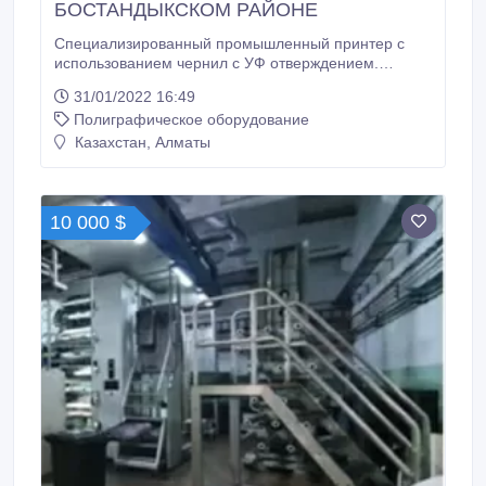
БОСТАНДЫКСКОМ РАЙОНЕ
Специализированный промышленный принтер с
использованием чернил с УФ отверждением.
Данная технология печати уже не новинка и хорошо
31/01/2022 16:49
зарекомендовала себя во многих производственных
Полиграфическое оборудование
отраслях, таких как производство сувениров, печать
на мебельных фасадах, выпуск качественной
Казахстан, Алматы
рекламной продукции и многого другого.
10 000 $