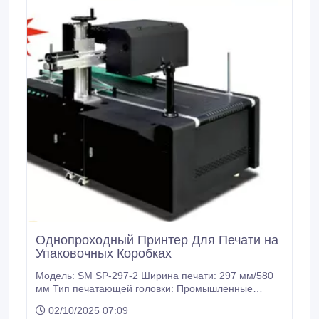
Однопроходный Принтер Для Печати на
Упаковочных Коробках
Модель: SM SP-297-2 Ширина печати: 297 мм/580
мм Тип печатающей головки: Промышленные
печатающие головки HP Fl-1000 Разрешение
02/10/2025 07:09
печати: 1200x300 точек на дюйм 1200x600 точек на