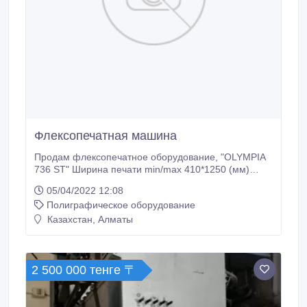
Флексопечатная машина
Продам флексопечатное оборудование, "OLYMPIA
736 ST" Ширина печати min/max 410*1250 (мм)
Печать на ПНД, ПВД, BIOPP, PET итд. Полноцвет 6
05/04/2022 12:08
цветов , CMYK..
Полиграфическое оборудование
Казахстан, Алматы
2 500 000 тенге 〒