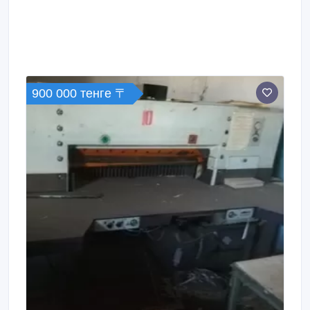
высокую прочность, что позволяет получать
насыщенные и яркие изображения; уф-чернила не
растворяются в растворителях и воде; нет
необходимости сушить материал после печати, он
сушится в процессе, и после печати уже готов к
дальнейшей обработке (лазерной, фрезерной
резке).
900 000 тенге 〒