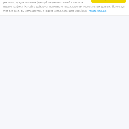
рекламы, предоставления функций социальных сетей и анализа
нашего трафика. На сайте действует политика о неразглашении персональных данных. Используя
этот веб-сайт, вы соглашаетесь с нашим использованием coookies.
Узнать больше
Продам учебное пособие
«Заболевания зубов и полости рта»
07/12/2024 15:34
Книги
Казахстан, Алматы
3 000 тенге 〒