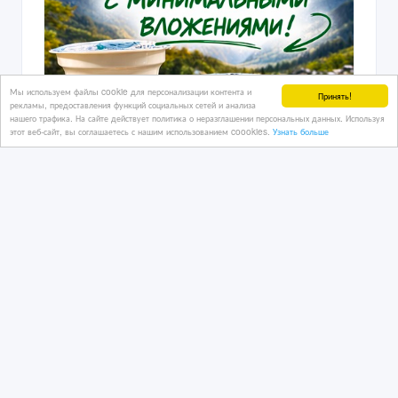
Мы используем файлы cookie для персонализации контента и
Принять!
рекламы, предоставления функций социальных сетей и анализа
нашего трафика. На сайте действует политика о неразглашении персональных данных. Используя
этот веб-сайт, вы соглашаетесь с нашим использованием coookies.
Узнать больше