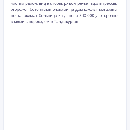
удобен для жилья и под любой бизнес, экологически
чистый район, вид на горы, рядом речка, вдоль трассы,
огорожен бетонными блоками, рядом школы, магазины,
почта, акимат, больница и т.д, цена 280 000 у. е, срочно,
в связи с переездом в Талдыкурган.