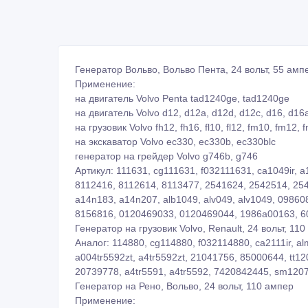
Генератор Вольво, Вольво Пента, 24 вольт, 55 амп
Применение:
на двигатель Volvo Penta tad1240ge, tad1240ge
на двигатель Volvo d12, d12a, d12d, d12c, d16, d16a
на грузовик Volvo fh12, fh16, fl10, fl12, fm10, fm12, 
на экскаватор Volvo ec330, ec330b, ec330blc
генератор на грейдер Volvo g746b, g746
Артикул: 111631, cg111631, f032111631, ca1049ir, 
8112416, 8112614, 8113477, 2541624, 2542514, 25
a14n183, a14n207, alb1049, alv049, alv1049, 09860
8156816, 0120469033, 0120469044, 1986a00163, 6
Генератор на грузовик Volvo, Renault, 24 вольт, 11
Аналог: 114880, cg114880, f032114880, ca2111ir, a
a004tr5592zt, a4tr5592zt, 21041756, 85000644, tt1
20739778, a4tr5591, a4tr5592, 7420842445, sm120
Генератор на Рено, Вольво, 24 вольт, 110 ампер
Применение: