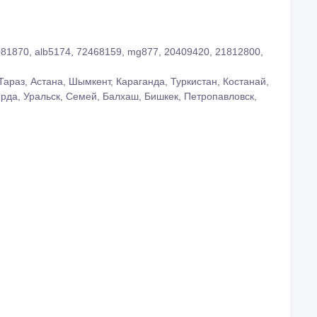
81870, alb5174, 72468159, mg877, 20409420, 21812800,
араз, Астана, Шымкент, Караганда, Туркистан, Костанай,
рда, Уральск, Семей, Балхаш, Бишкек, Петропавловск,