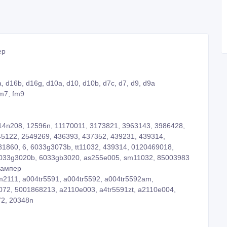
ер
, d16b, d16g, d10a, d10, d10b, d7c, d7, d9, d9a
fm7, fm9
a14n208, 12596n, 11170011, 3173821, 3963143, 3986428,
45122, 2549269, 436393, 437352, 439231, 439314,
81860, 6, 6033g3073b, tt11032, 439314, 0120469018,
033g3020b, 6033gb3020, as255e005, sm11032, 85003983
0 ампер
lm2111, a004tr5591, a004tr5592, a004tr5592am,
2072, 5001868213, a2110e003, a4tr5591zt, a2110e004,
72, 20348n