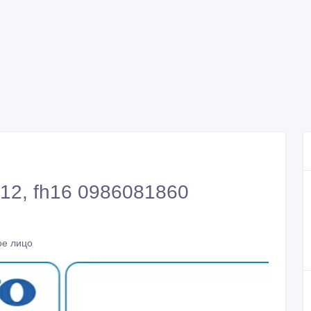
h12, fh16 0986081860
ое лицо