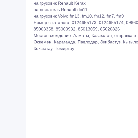
на грузовик Renault Kerax
на двигатель Renault dci11
на грузовик Volvo fm13, fm10, fm12, fm7, fm9
Номер с каталога: 0124655173, 0124655174, 09860
85003358, 85003932, 85013059, 85020826
Местонахождение: Алматы, Казахстан, отправка в Т
Оскемен, Караганда, Павлодар, Экибастуз, Кызыло
Кокшетау, Темиртау