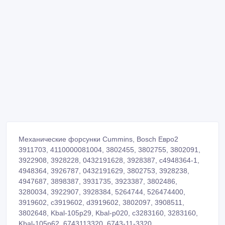
Механические форсунки Cummins, Bosch Евро2
3911703, 4110000081004, 3802455, 3802755, 3802091,
3922908, 3928228, 0432191628, 3928387, c4948364-1,
4948364, 3926787, 0432191629, 3802753, 3928238,
4947687, 3898387, 3931735, 3923387, 3802486,
3280034, 3922907, 3928384, 5264744, 526474400,
3919602, c3919602, d3919602, 3802097, 3908511,
3802648, Kbal-105p29, Kbal-p020, c3283160, 3283160,
Kbal-105p62, 6743113320, 6743-11-3320