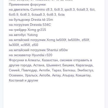
Применение форсунки:
на двигатель Cummins c8.3, 6c8.3, qsc8.3, 6cta8.3, 6ct,
6ct5.9, 6ct8.3, 6ctaa8.3, 6ct8.3, 6cta
на бульдозер Dresta td-15m
на погрузчик Dressta 534C
на грейдер Xcmg gr215
на автобус Yutong
на китайский погрузчик Xcmg lw500f, lw500fn, zl50f,
lw300f, xc958, zl50
на китайский погрузчик Shantui sl50w
на экскаватор Hyundai r320
Форсунки в Алматы, Казахстан, сможем отправить в
другие города, Астана, Шымкент, Бишкек, Караганда,
Семей, Павлодар, Актобе, Тараз, Балхаш, Экибастуз,
Оскемен, Уральск, Актобе, Актау, Атырау, Кокшетау,
Костанай и другие