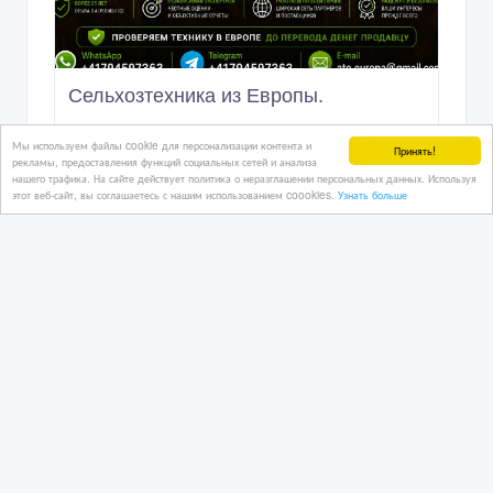
Сельхoзтехника из Европы.
Мы используем файлы cookie для персонализации контента и
Принять!
рекламы, предоставления функций социальных сетей и анализа
нашего трафика. На сайте действует политика о неразглашении персональных данных. Используя
14 дн. назад
этот веб-сайт, вы соглашаетесь с нашим использованием coookies.
Узнать больше
Спецтехника
Казахстан, Алматы
250 тенге 〒