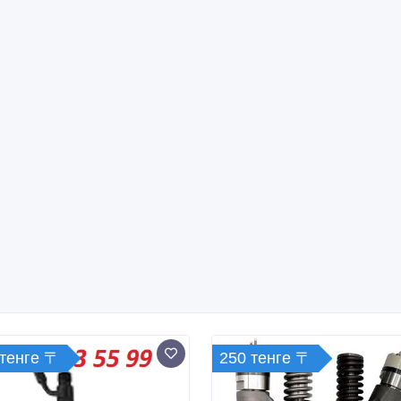
 тенге 〒
250 тенге 〒