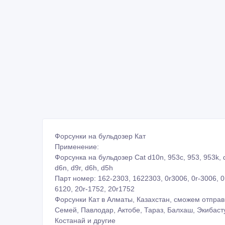
Форсунки на бульдозер Кат
Применение:
Форсунка на бульдозер Cat d10n, 953c, 953, 953k, d5
d6n, d9r, d6h, d5h
Парт номер: 162-2303, 1622303, 0r3006, 0r-3006, 0
6120, 20r-1752, 20r1752
Форсунки Кат в Алматы, Казахстан, сможем отправи
Семей, Павлодар, Актобе, Тараз, Балхаш, Экибасту
Костанай и другие