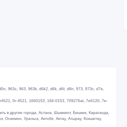
n, 963c, 963, 963k, d6k2, d6k, d6t, d8n, 973, 973c, d7e,
r4521, 0r-4521, 1660153, 166-0153, 709276at, 7e6120, 7e-
ть в другие города, Астана, Шымкент, Бишкек, Караганда,
з, Оскемен, Уральск, Актобе, Актау, Атырау, Кокшетау,