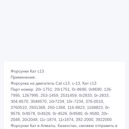
Форсунки Кат с13
Применение:
Форсунка на двигатель Cat c13, c-13, Кат с13
Парт номер: 20r-1751, 20r1751, 0r-8690, 0r8690, 126-
7995, 1267995, 253-1459, 2531459, 0r2833, 0r-2833,
304-8570, 3048570, 10r7234, 10r-7234, 376-0510,
3760510, 2501368, 250-1368, 116-8823, 1168823, 0r-
9578, 0r9578, 0r4526, 0r-4526, 0r9580, 0r-9580, 20r-
2048, 20r2048, 11r-1874, 11r1874, 392-2000, 3922000
Форсунки Кат в Алматы, Казахстан, сможем отправить в