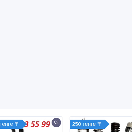
 тенге 〒
250 тенге 〒