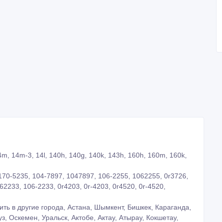
m, 14m-3, 14l, 140h, 140g, 140k, 143h, 160h, 160m, 160k,
170-5235, 104-7897, 1047897, 106-2255, 1062255, 0r3726,
62233, 106-2233, 0r4203, 0r-4203, 0r4520, 0r-4520,
ть в другие города, Астана, Шымкент, Бишкек, Караганда,
з, Оскемен, Уральск, Актобе, Актау, Атырау, Кокшетау,