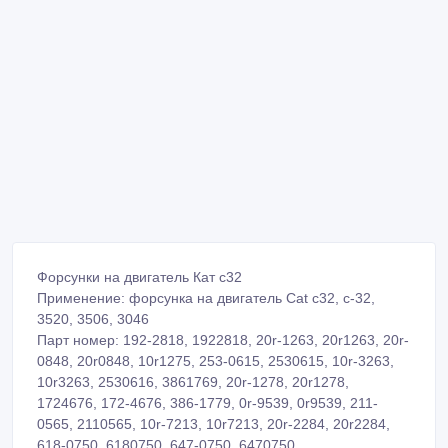
Форсунки на двигатель Кат с32
Применение: форсунка на двигатель Cat c32, c-32,
3520, 3506, 3046
Парт номер: 192-2818, 1922818, 20r-1263, 20r1263, 20r-
0848, 20r0848, 10r1275, 253-0615, 2530615, 10r-3263,
10r3263, 2530616, 3861769, 20r-1278, 20r1278,
1724676, 172-4676, 386-1779, 0r-9539, 0r9539, 211-
0565, 2110565, 10r-7213, 10r7213, 20r-2284, 20r2284,
618-0750, 6180750, 647-0750, 6470750