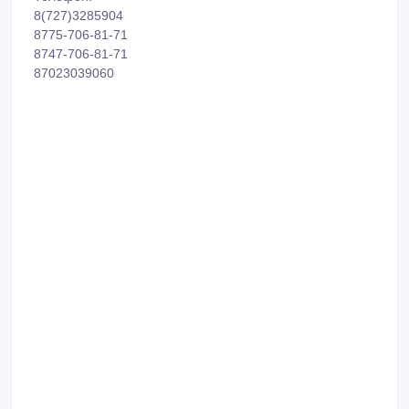
ветражной пленкой (6 цветов), пластик SIBO,
искуственный камень, натуральный камень, шпон
Фурнитура: Hettich (Германия), Blum (Австрия).
er-nur.kz
ernur-mebel.kz
Телефон:
8(727)3285904
8775-706-81-71
8747-706-81-71
87023039060