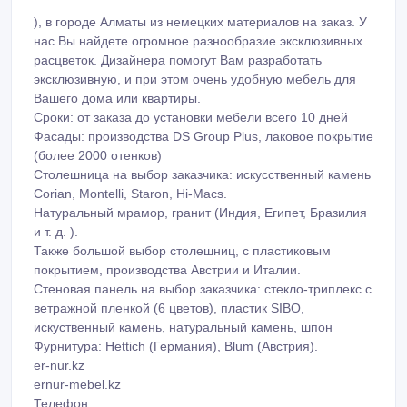
• модельные и цилиндрические
• выставочные и торговые
• выдвижные и угловые алюминиевые
• остекленные и передвижные
• для cd и dvd дисков
), в городе Алматы из немецких материалов на заказ. У
нас Вы найдете огромное разнообразие эксклюзивных
расцветок. Дизайнера помогут Вам разработать
эксклюзивную, и при этом очень удобную мебель для
Вашего дома или квартиры.
Сроки: от заказа до установки мебели всего 10 дней
Фасады: производства DS Group Plus, лаковое покрытие
(более 2000 отенков)
Столешница на выбор заказчика: искусственный камень
Corian, Montelli, Staron, Hi-Macs.
Натуральный мрамор, гранит (Индия, Египет, Бразилия
и т. д. ).
Также большой выбор столешниц, с пластиковым
покрытием, производства Австрии и Италии.
Стеновая панель на выбор заказчика: стекло-триплекс с