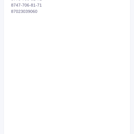
8775-706-81-71
8747-706-81-71
87023039060