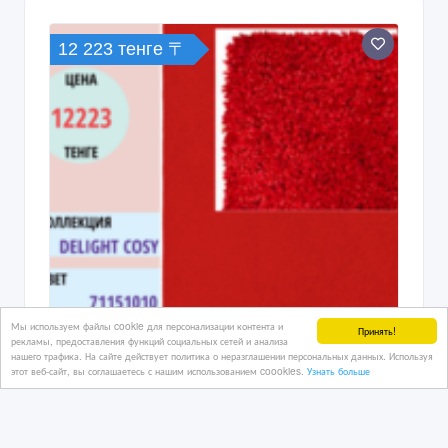
12 223 тенге 〒
Мы используем файлы cookie для персонализации контента и
Принять!
рекламы, предоставления функций социальных сетей и анализа
нашего трафика. На сайте действует политика о неразглашении персональных данных. Используя
этот веб-сайт, вы соглашаетесь с нашим использованием coookies.
Узнать больше
Настоящие бельгийские КОВРЫ