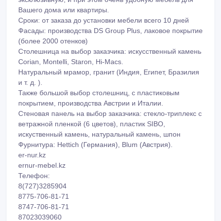
• выставочные и торговые
• выдвижные и угловые алюминиевые
• остекленные и передвижные
• для cd и dvd дисков
), в городе Алматы из немецких материалов на заказ. У
нас Вы найдете огромное разнообразие эксклюзивных
расцветок. Дизайнера помогут Вам разработать
эксклюзивную, и при этом очень удобную мебель для
Вашего дома или квартиры.
Сроки: от заказа до установки мебели всего 10 дней
Фасады: производства DS Group Plus, лаковое покрытие
(более 2000 отенков)
Столешница на выбор заказчика: искусственный камень
Corian, Montelli, Staron, Hi-Macs.
Натуральный мрамор, гранит (Индия, Египет, Бразилия
и т. д. ).
Также большой выбор столешниц, с пластиковым
покрытием, производства Австрии и Италии.
Стеновая панель на выбор заказчика: стекло-триплекс с