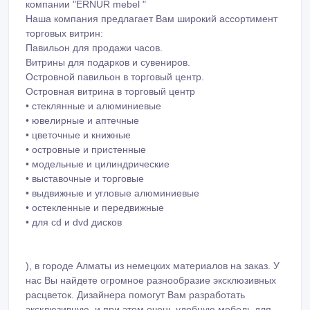
ГОСТИНЫЕ, ГАРДЕРОБНЫЕ КОМНАТЫ, ВСТРОЕННАЯ
МЕБЕЛЬ
БИБЛИОТЕКИ, СТЕЛЛАЖИ И ПОЛКИ, КОМПЬЮТЕРНАЯ
МЕБЕЛЬ
МЕБЕЛЬ ДЛЯ АППАРАТУРЫ, ЭКСКЛЮЗИВНАЯ
(АВТОРСКАЯ) МЕБЕЛЬCТОЙКИ: БАРНЫЕ И РЕСЕПШН,
ЗАВЕРШЕННЫЕ ПРОЕКТЫГАРДЕРОБНЫЕ, ГОРКИ,
ОФИСНАЯ МЕБЕЛЬ
Торговые витрины и оборудование для магазинов от
компании "ERNUR mebel "
Наша компания предлагает Вам широкий ассортимент
торговых витрин:
Павильон для продажи чаcов.
Витрины для подарков и сувениров.
Островной павильон в торговый центр.
Островная витрина в торговый центр
• стеклянные и алюминиевые
• ювелирные и аптечные
• цветочные и книжные
• островные и пристенные
• модельные и цилиндрические