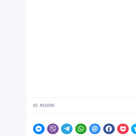
смешанной пачки банкнот, с распознаванием подл
защитных признака банкнот. Прибор работает с р
швейцарскими франками. DORS 800 Multi имеет в
осуществляет контроль их целостности. Допускае
подающего лотка устройства равна 800 банкнотам.