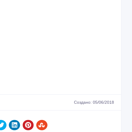
инности по 9 признакам, включая 4 машиночитаемых
ублями РФ, евро, долларами США, юанями и
озможность определения сдвоенности банкнот и
тся подключение внешнего дисплея. Вместимость
 Старт пересчета происходит автоматически.